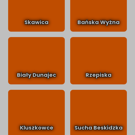
Skawica
Bańska Wyżna
Biały Dunajec
Rzepiska
Kluszkowce
Sucha Beskidzka