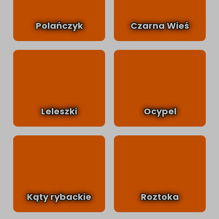
Polańczyk
Czarna Wieś
Leleszki
Ocypel
Kąty rybackie
Roztoka