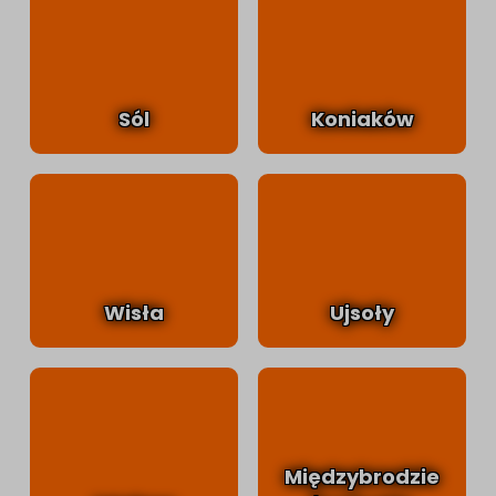
Sól
Koniaków
Wisła
Ujsoły
Międzybrodzie