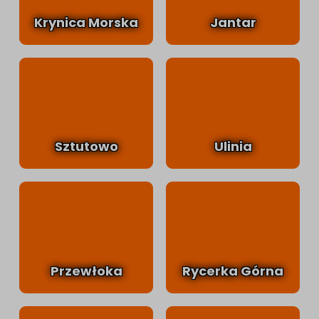
Krynica Morska
Jantar
Sztutowo
Ulinia
Przewłoka
Rycerka Górna