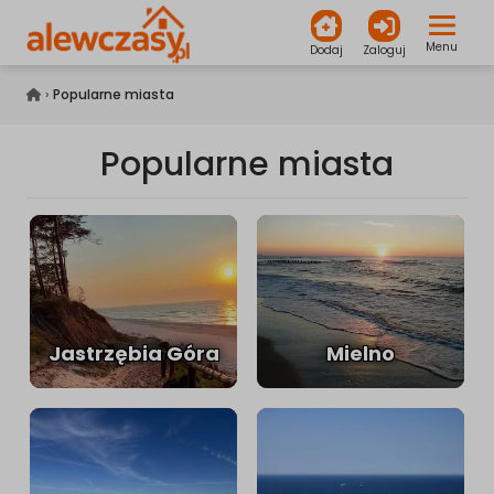
Menu
Dodaj
Zaloguj
alewczasy.pl
›
Popularne miasta
Popularne miasta
Jastrzębia Góra
Mielno