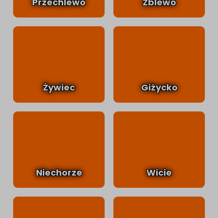
Przechlewo
Zblewo
Żywiec
Giżycko
Niechorze
Wicie