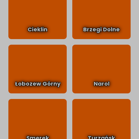
Cieklin
Brzegi Dolne
Łobozew Górny
Narol
Smerek
Turzańsk