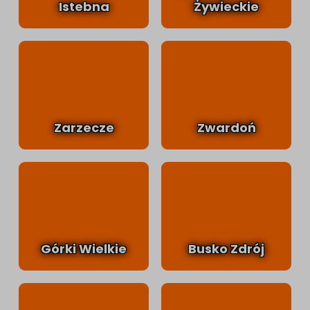
Istebna
Żywieckie
Zarzecze
Zwardoń
Górki Wielkie
Busko Zdrój