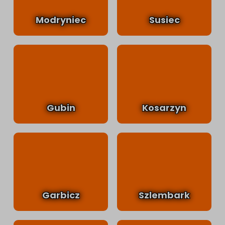
Modryniec
Susiec
Gubin
Kosarzyn
Garbicz
Szlembark