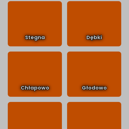
Stegna
Dębki
Chłapowo
Głodowo