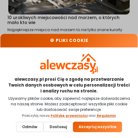
10 urokliwych miejscowości nad morzem, o których
mało kto wie
Najpiękniejsze miejsca nad morzem to nie tylko znane kurorty
pełne turystów, ale także małe, urokliwe miejscowości, w których
🍪 PLIKI COOKIE
można odnaleźć ciszę i bliskość natury. Takie zakątki sprzyjają
spokojnemu wypoczynkowi, spacerom po pustych plażach i
poznawaniu autentycznego nadmorskiego klimatu. Wybór mniej
popularnych lokalizacji pozwala uniknąć tłoku i odkryć piękno
Bałtyku w bardziej kameralnej odsłonie. Warto wcześniej
zarezerwować noclegi, aby cieszyć się komfortem i najlepszym
położeniem podczas wyjazdu.
alewczasy.pl prosi Cię o zgodę na przetwarzanie
Twoich danych osobowych w celu personalizacji treści
i analizy ruchu na stronie.
Używamy plików cookie, aby zapewnić najlepsze doświadczenia
na naszej stronie. Możesz zaakceptować wszystkie pliki cookie
lub dostosować swoje preferencje.
Przeczytaj naszą
Politykę prywatności
oraz
Regulamin
.
Odmów
Dostosuj
Akceptuj wszystkie