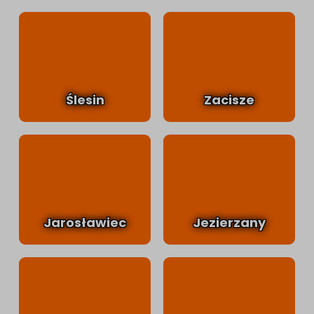
Ślesin
Zacisze
Jarosławiec
Jezierzany