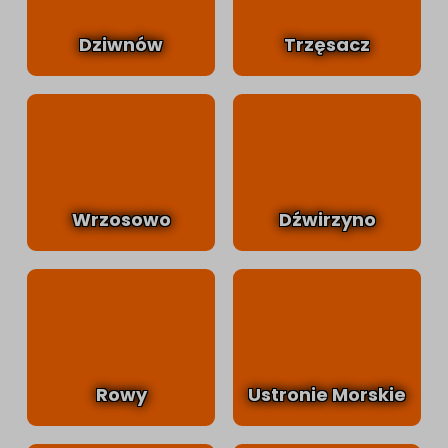
Dziwnów
Trzęsacz
Wrzosowo
Dźwirzyno
Rowy
Ustronie Morskie