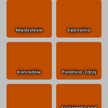
Międzylesie
Dębowina
Konradów
Polanica-Zdrój
Krościenko nad