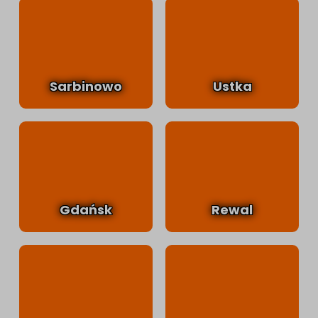
Sarbinowo
Ustka
Gdańsk
Rewal