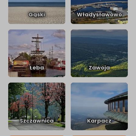
Gąski
Władysławowo
Łeba
Zawoja
Szczawnica
Karpacz