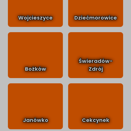
Wojcieszyce
Dziećmorowice
Świeradów-
Bożków
Zdrój
Janówko
Cekcynek