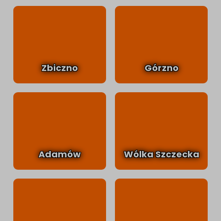
Zbiczno
Górzno
Adamów
Wólka Szczecka