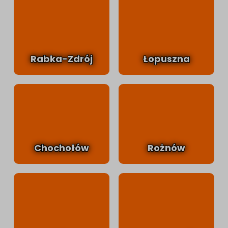
Rabka-Zdrój
Łopuszna
Chochołów
Rożnów