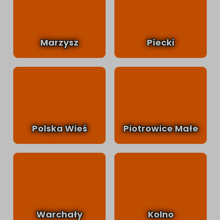
Marzysz
Piecki
Polska Wieś
Piotrowice Małe
Warchały
Kolno