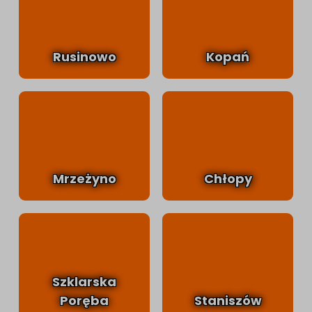
Rusinowo
Kopań
Mrzeżyno
Chłopy
Szklarska
Poręba
Staniszów