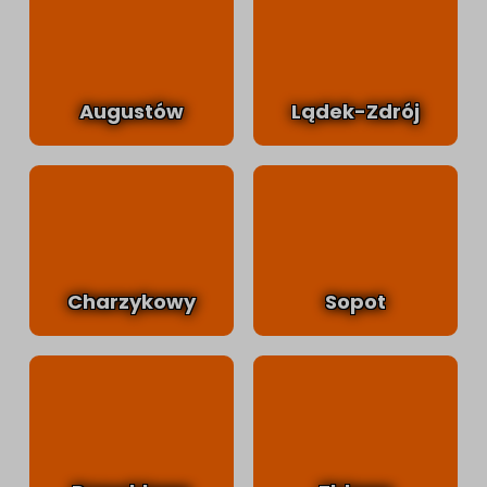
Augustów
Lądek-Zdrój
Charzykowy
Sopot