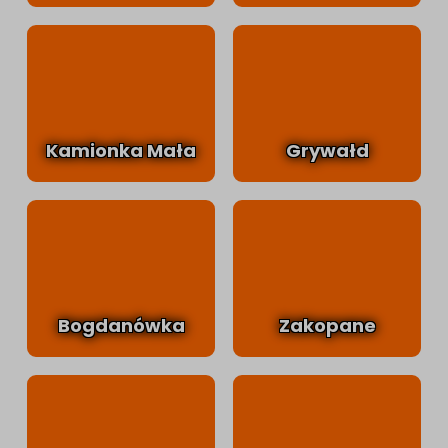
Kamionka Mała
Grywałd
Bogdanówka
Zakopane