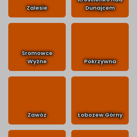
Zalesie
Dunajcem
Sromowce
Wyżne
Pokrzywna
Zawóz
Łobozew Górny