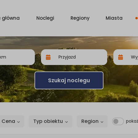
a główna
Noclegi
Regiony
Miasta
Szukaj noclegu
Cena
Typ obiektu
Region
pokaż