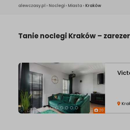
alewczasy.pl
›
Noclegi
›
Miasta
›
Kraków
Tanie noclegi Kraków – zareze
Vict
Kra
20