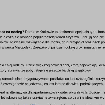
sca na nocleg?
Domki w Krakowie to doskonała opcja dla tych, któr
e cieszą się rosnącą popularnością wśród turystów. Oferują one nie 
ów. To idealne rozwiązanie dla rodzin, grup przyjaciół oraz osób po
 sercu Małopolski. Zarezerwuj już dziś i odkryj uroki miasta, nie 
la całej rodziny. Dzięki większej powierzchni, którą zapewniają, ide
óry sprawia, że pobyt staje się jeszcze bardziej wyjątkowy.
amodzielne przygotowywanie posiłków, co jest szczególnie korzyst
 oszczędność na jedzeniu, co jest istotne dla wielu podróżujących.
idealna alternatywa dla apartamentów i kwater prywatnych. Goście ma
i letniskowe są także przyjazne zwierzętom, co czyni je idealnym w