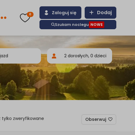
Dodaj
Zaloguj się
0
Szukam noclegu
NOWE
 tylko zweryfikowane
Obserwuj