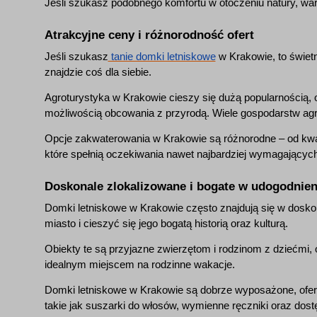
Jeśli szukasz podobnego komfortu w otoczeniu natury, wa
Atrakcyjne ceny i różnorodność ofert
Jeśli szukasz
tanie domki letniskowe
w Krakowie, to świetn
znajdzie coś dla siebie.
Agroturystyka w Krakowie cieszy się dużą popularnością, o
możliwością obcowania z przyrodą. Wiele gospodarstw ag
Opcje zakwaterowania w Krakowie są różnorodne – od kwa
które spełnią oczekiwania nawet najbardziej wymagających
Doskonale zlokalizowane i bogate w udogodnien
Domki letniskowe w Krakowie często znajdują się w doskon
miasto i cieszyć się jego bogatą historią oraz kulturą.
Obiekty te są przyjazne zwierzętom i rodzinom z dziećmi, of
idealnym miejscem na rodzinne wakacje.
Domki letniskowe w Krakowie są dobrze wyposażone, oferu
takie jak suszarki do włosów, wymienne ręczniki oraz dost