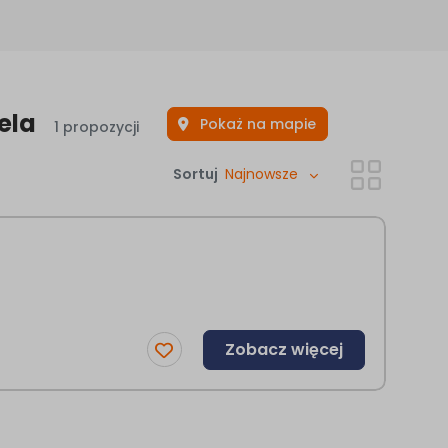
ela
Pokaż na mapie
1 propozycji
Sortuj
Najnowsze
Zobacz więcej