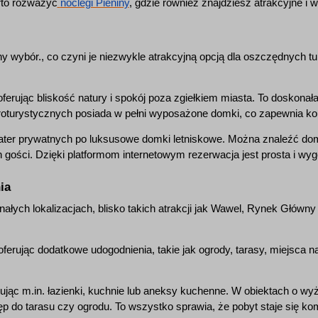
rto rozważyć
noclegi Pieniny
, gdzie również znajdziesz atrakcyjne i
y wybór., co czyni je niezwykle atrakcyjną opcją dla oszczędnych tur
ferując bliskość natury i spokój poza zgiełkiem miasta. To doskona
roturystycznych posiada w pełni wyposażone domki, co zapewnia ko
ter prywatnych po luksusowe domki letniskowe. Można znaleźć dom
 gości. Dzięki platformom internetowym rezerwacja jest prosta i wy
ia
ałych lokalizacjach, blisko takich atrakcji jak Wawel, Rynek Główn
erując dodatkowe udogodnienia, takie jak ogrody, tarasy, miejsca na 
jąc m.in. łazienki, kuchnie lub aneksy kuchenne. W obiektach o w
ęp do tarasu czy ogrodu. To wszystko sprawia, że pobyt staje się ko