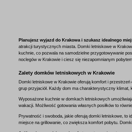
Planujesz wyjazd do Krakowa i szukasz idealnego miej
atrakcji turystycznych miasta. Domki letniskowe w Krakowi
kuchnie, co pozwala na samodzielne przygotowywanie posiłk
noclegów w Krakowie i ciesz się niezapomnianym pobytem w
Zalety domków letniskowych w Krakowie
Domki letniskowe w Krakowie oferują komfort i przestrzeń d
grup przyjaciół. Każdy dom ma charakterystyczny klimat, kt
Wyposażone kuchnie w domkach letniskowych umożliwiają s
wakacji. Możliwość gotowania własnych posiłków to również
Prywatność i swoboda, jakie oferują domki letniskowe, to 
miejsce na grillowanie, co zwiększa komfort pobytu. Domk