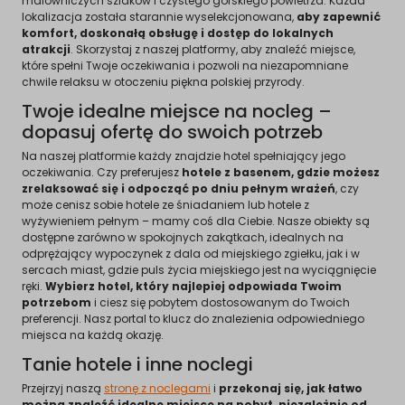
malowniczych szlaków i czystego górskiego powietrza. Każda
lokalizacja została starannie wyselekcjonowana,
aby zapewnić
komfort, doskonałą obsługę i dostęp do lokalnych
atrakcji
. Skorzystaj z naszej platformy, aby znaleźć miejsce,
które spełni Twoje oczekiwania i pozwoli na niezapomniane
chwile relaksu w otoczeniu piękna polskiej przyrody.
Twoje idealne miejsce na nocleg –
dopasuj ofertę do swoich potrzeb
Na naszej platformie każdy znajdzie hotel spełniający jego
oczekiwania. Czy preferujesz
hotele z basenem, gdzie możesz
zrelaksować się i odpocząć
po dniu pełnym wrażeń
, czy
może cenisz sobie hotele ze śniadaniem lub hotele z
wyżywieniem pełnym – mamy coś dla Ciebie. Nasze obiekty są
dostępne zarówno w spokojnych zakątkach, idealnych na
odprężający wypoczynek z dala od miejskiego zgiełku, jak i w
sercach miast, gdzie puls życia miejskiego jest na wyciągnięcie
ręki.
Wybierz hotel, który najlepiej odpowiada Twoim
potrzebom
i ciesz się pobytem dostosowanym do Twoich
preferencji. Nasz portal to klucz do znalezienia odpowiedniego
miejsca na każdą okazję.
Tanie hotele i inne noclegi
Przejrzyj naszą
stronę z noclegami
i
przekonaj się, jak łatwo
można znaleźć idealne miejsce na pobyt, niezależnie od