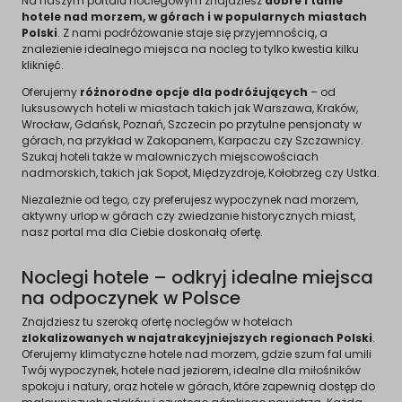
Na naszym portalu noclegowym znajdziesz
dobre i tanie
hotele nad morzem, w górach i w popularnych miastach
Polski
. Z nami podróżowanie staje się przyjemnością, a
znalezienie idealnego miejsca na nocleg to tylko kwestia kilku
kliknięć.
Oferujemy
różnorodne opcje dla podróżujących
– od
luksusowych hoteli w miastach takich jak Warszawa, Kraków,
Wrocław, Gdańsk, Poznań, Szczecin po przytulne pensjonaty w
górach, na przykład w Zakopanem, Karpaczu czy Szczawnicy.
Szukaj hoteli także w malowniczych miejscowościach
nadmorskich, takich jak Sopot, Międzyzdroje, Kołobrzeg czy Ustka.
Niezależnie od tego, czy preferujesz wypoczynek nad morzem,
aktywny urlop w górach czy zwiedzanie historycznych miast,
nasz portal ma dla Ciebie doskonałą ofertę.
Noclegi hotele – odkryj idealne miejsca
na odpoczynek w Polsce
Znajdziesz tu szeroką ofertę noclegów w hotelach
zlokalizowanych w najatrakcyjniejszych regionach Polski
.
Oferujemy klimatyczne hotele nad morzem, gdzie szum fal umili
Twój wypoczynek, hotele nad jeziorem, idealne dla miłośników
spokoju i natury, oraz hotele w górach, które zapewnią dostęp do