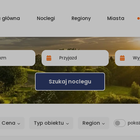
a główna
Noclegi
Regiony
Miasta
Szukaj noclegu
Cena
Typ obiektu
Region
pokaż