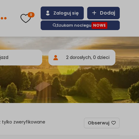
Dodaj
Zaloguj się
0
Szukam noclegu
NOWE
 tylko zweryfikowane
Obserwuj