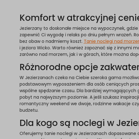
Komfort w atrakcyjnej cenie
Jezierzany to doskonałe miejsce na wypoczynek, gdzie 
zapewnić Ci wygodę i relaks po dniu pełnym wrażeń. R
bez obaw o nadmierny koszt.
Tanie noclegi nad morz
i jeziora Wicko. Warto również zapoznać się z innymi
zarówno nad morzem, jak i w górach, które można dop
Różnorodne opcje zakwater
W Jezierzanach czeka na Ciebie szeroka gama możliw
podstawowym wyposażeniem dla osób ceniących prostotę
wspólne spędzanie czasu. Dla bardziej wymagających 
pobyt na najwyższym poziomie. A jeśli szukasz inspir
romantyczny weekend we dwoje, rodzinne wakacje czy w
budżetu.
Dla kogo są noclegi w Jezi
Oferujemy tanie noclegi w Jezierzanach dopasowane d