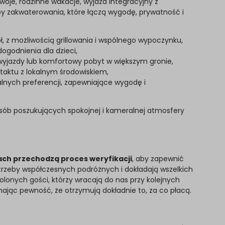
oje, rodzinne wakacje, wyjazd integracyjny z
py zakwaterowania, które łączą wygodę, prywatność i
ł, z możliwością grillowania i wspólnego wypoczynku,
ogodnienia dla dzieci,
jazdy lub komfortowy pobyt w większym gronie,
taktu z lokalnym środowiskiem,
nych preferencji, zapewniające wygodę i
 osób poszukujących spokojnej i kameralnej atmosfery
ach przechodzą proces weryfikacji
, aby zapewnić
rzeby współczesnych podróżnych i dokładają wszelkich
lonych gości, którzy wracają do nas przy kolejnych
ając pewność, że otrzymują dokładnie to, za co płacą.