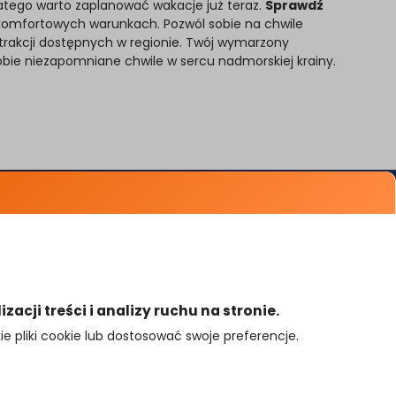
latego warto zaplanować wakacje już teraz.
Sprawdź
w komfortowych warunkach. Pozwól sobie na chwile
 atrakcji dostępnych w regionie. Twój wymarzony
sobie niezapomniane chwile w sercu nadmorskiej krainy.
Porady
Popularne miasta
Przypomnienie hasła
Mapa noclegów
cji treści i analizy ruchu na stronie.
 pliki cookie lub dostosować swoje preferencje.