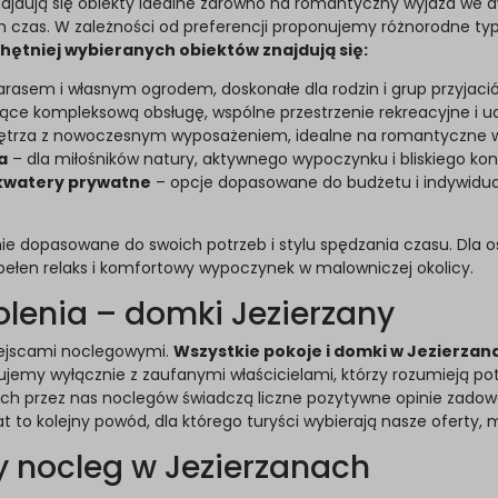
jdują się obiekty idealne zarówno na romantyczny wyjazd we dw
ych czas. W zależności od preferencji proponujemy różnorodne ty
hętniej wybieranych obiektów znajdują się:
arasem i własnym ogrodem, doskonałe dla rodzin i grup przyjació
ce kompleksową obsługę, wspólne przestrzenie rekreacyjne i ud
ętrza z nowoczesnym wyposażeniem, idealne na romantyczne wy
a
– dla miłośników natury, aktywnego wypoczynku i bliskiego kon
z kwatery prywatne
– opcje dopasowane do budżetu i indywidual
ealnie dopasowane do swoich potrzeb i stylu spędzania czasu. Dla
 pełen relaks i komfortowy wypoczynek w malowniczej okolicy.
lenia – domki Jezierzany
iejscami noclegowymi.
Wszystkie pokoje i domki w Jezierzan
emy wyłącznie z zaufanymi właścicielami, którzy rozumieją pot
nych przez nas noclegów świadczą liczne pozytywne opinie zadowo
to kolejny powód, dla którego turyści wybierają nasze oferty, m
 nocleg w Jezierzanach