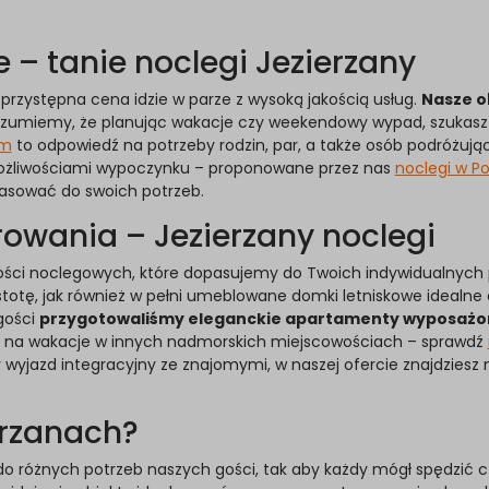
 – tanie noclegi Jezierzany
przystępna cena idzie w parze z wysoką jakością usług.
Nasze o
ozumiemy, że planując wakacje czy weekendowy wypad, szukasz m
em
to odpowiedź na potrzeby rodzin, par, a także osób podróżujący
 możliwościami wypoczynku – proponowane przez nas
noclegi w Po
asować do swoich potrzeb.
owania – Jezierzany noclegi
ości noclegowych, które dopasujemy do Twoich indywidualnych 
, jak również w pełni umeblowane domki letniskowe idealne dl
gości
przygotowaliśmy eleganckie apartamenty wyposażo
acji na wakacje w innych nadmorskich miejscowościach – sprawdź
yjazd integracyjny ze znajomymi, w naszej ofercie znajdziesz 
erzanach?
o różnych potrzeb naszych gości, tak aby każdy mógł spędzić c