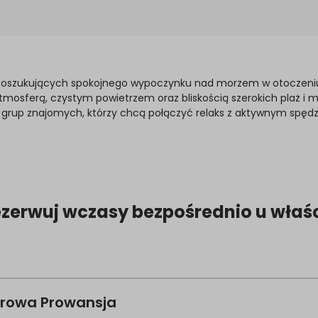
 poszukujących spokojnego wypoczynku nad morzem w otoczeniu
osferą, czystym powietrzem oraz bliskością szerokich plaż i m
k i grup znajomych, którzy chcą połączyć relaks z aktywnym spę
ezerwuj wczasy bezpośrednio u właśc
orowa Prowansja