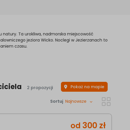
 natury. Ta urokliwa, nadmorska miejscowość
alowniczego jeziora Wicko. Noclegi w Jezierzanach to
dzaniem czasu.
iciela
Pokaż na mapie
2 propozycji
Sortuj
Najnowsze
300
zł
od