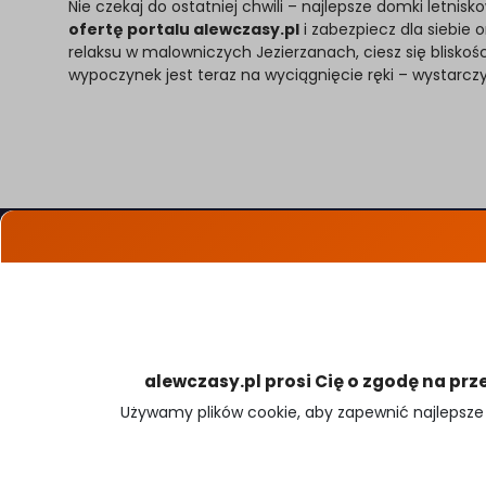
Nie czekaj do ostatniej chwili – najlepsze domki letn
ofertę portalu alewczasy.pl
i zabezpiecz dla siebie
relaksu w malowniczych Jezierzanach, ciesz się bliskoś
wypoczynek jest teraz na wyciągnięcie ręki – wystarczy
Oferty specjalne
Szukam Noclegu
Cennik dla Gospodarzy
Dodaj obiekt noclegowy
alewczasy.pl prosi Cię o zgodę na prz
Używamy plików cookie, aby zapewnić najlepsze 
Płatności obsługiwane przez:
🍪 Ustawienia cookies