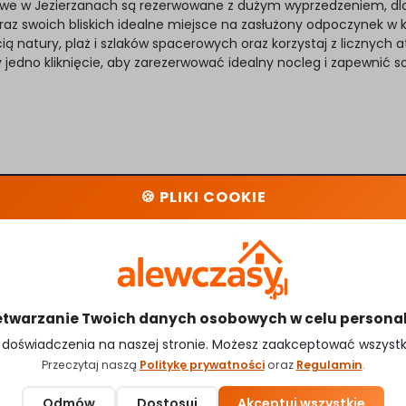
iskowe w Jezierzanach są rezerwowane z dużym wyprzedzeniem, d
 oraz swoich bliskich idealne miejsce na zasłużony odpoczynek 
cią natury, plaż i szlaków spacerowych oraz korzystaj z licznych
 jedno kliknięcie, aby zarezerwować idealny nocleg i zapewnić 
🍪 PLIKI COOKIE
Kontakt
O nas
Polityka Prywatności
Regulamin
etwarzanie Twoich danych osobowych w celu personaliza
doświadczenia na naszej stronie. Możesz zaakceptować wszystkie
Przeczytaj naszą
Politykę prywatności
oraz
Regulamin
.
Odmów
Dostosuj
Akceptuj wszystkie