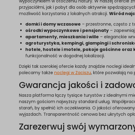
wypoczynkiem w otoczeniu natury. W naszej ofercie zna
przyjaciółmi, jak i pobyt dla osób aktywnie spędzając
możliwość korzystania z lokalnych atrakcji.
Wśród najc
domki i domy wczasowe
– przestronne, często z t
ośrodki wypoczynkowe i pensjonaty
– zapewniają
apartamenty, mieszkania i wille
– eleganckie wn
agroturystyka, kempingi, glampingi i schronisk
hotele, hostele i motele, pokoje gościnne ora
funkcjonalność w dogodnej lokalizacji.
Dzięki tak szerokiej ofercie każdy znajdzie noclegi id
polecamy także
noclegi w Zaciszu
, które pozwalają na
Gwarancja jakości i zadowo
Nasza platforma łączy tysiące turystów z idealnymi m
naszym gościom najwyższy standard usług. Współpracuj
starań, by spełnić ich oczekiwania. O jakości oferowa
wyjazdach. Transparentność cenowa bez ukrytych opłat 
Zarezerwuj swój wymarzony