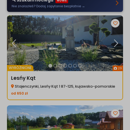
🔍 Szukam noclegu
NOWE
Nie znalazłeś? Dodaj zapytanie bezpłatnie →
Poprzednia
Następ
WYRÓŻNIONE
29
Lesńy Kąt
Stajenczynki, Lesńy Kąt 1 87-125, kujawsko-pomorskie
od
650
zł