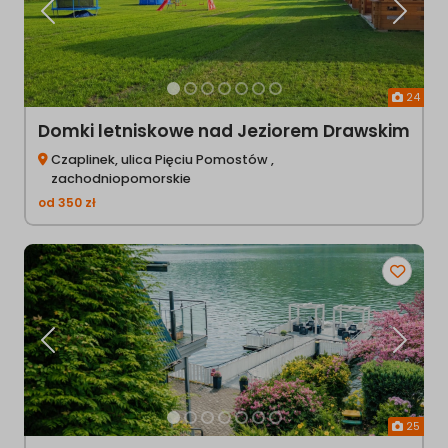
Poprzednia
Następ
24
Domki letniskowe nad Jeziorem Drawskim
Czaplinek, ulica Pięciu Pomostów ,
zachodniopomorskie
od
350
zł
Poprzednia
Następ
25