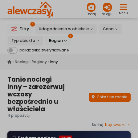
Menu
Dodaj
Zaloguj
1
Filtry
Udogodnienia w obiekcie
Cena
1
Typ obiektu
Region
pokaż tylko zweryfikowane
alewczasy.pl
›
Noclegi
›
Regiony
›
Inny
Tanie noclegi
Inny – zarezerwuj
wczasy
Pokaż na mapie
bezpośrednio u
właściciela
4 propozycji
Sortuj
Najnowsze