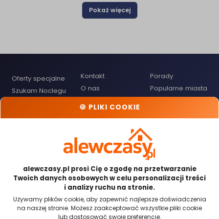
Pokaż więcej
Kontakt
Porady
Oferty specjalne
O nas
Popularne miasta
Szukam Noclegu
Polityka
Przypomnienie
Cennik dla
🍪 PLIKI COOKIE
Prywatności
hasła
Gospodarzy
Regulamin
Mapa noclegów
Dodaj obiekt
noclegowy
Odwiedź nas:
alewczasy.pl prosi Cię o zgodę na przetwarzanie
Twoich danych osobowych w celu personalizacji treści
i analizy ruchu na stronie.
Używamy plików cookie, aby zapewnić najlepsze doświadczenia
na naszej stronie. Możesz zaakceptować wszystkie pliki cookie
Płatności obsługiwane przez:
lub dostosować swoje preferencje.