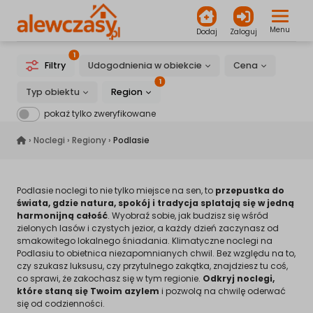
Menu
Dodaj
Zaloguj
1
Filtry
Udogodnienia w obiekcie
Cena
1
Typ obiektu
Region
pokaż tylko zweryfikowane
alewczasy.pl
›
Noclegi
›
Regiony
›
Podlasie
Podlasie noclegi to nie tylko miejsce na sen, to
przepustka do
świata, gdzie natura, spokój i tradycja splatają się w jedną
harmonijną całość
. Wyobraź sobie, jak budzisz się wśród
zielonych lasów i czystych jezior, a każdy dzień zaczynasz od
smakowitego lokalnego śniadania. Klimatyczne noclegi na
Podlasiu to obietnica niezapomnianych chwil. Bez względu na to,
czy szukasz luksusu, czy przytulnego zakątka, znajdziesz tu coś,
co sprawi, że zakochasz się w tym regionie.
Odkryj noclegi,
które staną się Twoim azylem
i pozwolą na chwilę oderwać
się od codzienności.