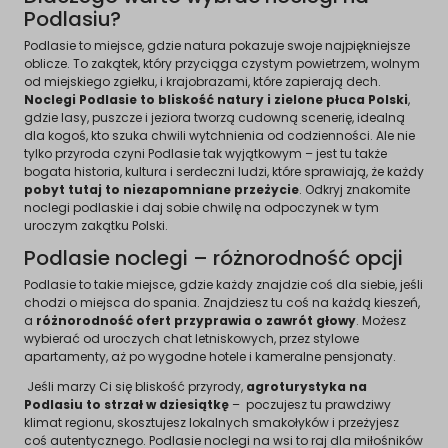
Podlasiu?
Podlasie to miejsce, gdzie natura pokazuje swoje najpiękniejsze
oblicze. To zakątek, który przyciąga czystym powietrzem, wolnym
od miejskiego zgiełku, i krajobrazami, które zapierają dech.
Noclegi Podlasie to bliskość natury i zielone płuca Polski
,
gdzie lasy, puszcze i jeziora tworzą cudowną scenerię, idealną
dla kogoś, kto szuka chwili wytchnienia od codzienności. Ale nie
tylko przyroda czyni Podlasie tak wyjątkowym – jest tu także
bogata historia, kultura i serdeczni ludzi, które sprawiają, że każdy
pobyt tutaj to niezapomniane przeżycie
. Odkryj znakomite
noclegi podlaskie i daj sobie chwilę na odpoczynek w tym
uroczym zakątku Polski.
Podlasie noclegi – różnorodność opcji
Podlasie to takie miejsce, gdzie każdy znajdzie coś dla siebie, jeśli
chodzi o miejsca do spania. Znajdziesz tu coś na każdą kieszeń,
a
różnorodność ofert przyprawia o zawrót głowy
. Możesz
wybierać od uroczych chat letniskowych, przez stylowe
apartamenty, aż po wygodne hotele i kameralne pensjonaty.
Jeśli marzy Ci się bliskość przyrody,
agroturystyka na
Podlasiu to strzał w dziesiątkę
– poczujesz tu prawdziwy
klimat regionu, skosztujesz lokalnych smakołyków i przeżyjesz
coś autentycznego. Podlasie noclegi na wsi to raj dla miłośników