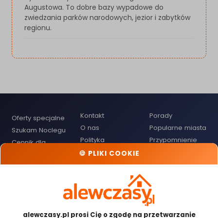
Augustowa. To dobre bazy wypadowe do
zwiedzania parków narodowych, jezior i zabytków
regionu.
Kontakt
Porady
Oferty specjalne
O nas
Popularne miasta
Szukam Noclegu
Polityka
Przypomnienie
Cennik dla
Prywatności
hasła
Gospodarzy
🍪 PLIKI COOKIE
Regulamin
Mapa noclegów
Dodaj obiekt
noclegowy
Odwiedź nas:
alewczasy.pl prosi Cię o zgodę na przetwarzanie