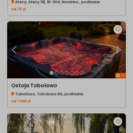
Ateny, Ateny 11B, 16-304, Nowinka , podlaskie
od
75
zł
Poprzednia
Następ
30
Ostoja Tobołowo
Tobołowo, Tobołowo 8A, podlaskie
od
1 000
zł