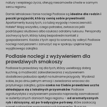
natury i wiejskiego życia, oferują niesamowite chwile w samym
sercu regionu.
Domki letniskowe i tanie noclegi Podlasie są
idealne dla rodzin i
paczki przyjaciół, którzy cenią sobie prywatność
.
Apartamenty kuszą tych, co lubią wygodę i nowoczesność.
Hotele? Mają wszystko, czego potrzeba, zwłaszcza jeśli
podróżujesz służbowo albo szukasz odrobiny luksusu. Pensjonaty
zachwycą tych, którzy lubią bezpośredni kontakt z
gospodarzami. Każda z tych opcji to szansa, by odkryć Podlasie
noclegi nad jeziorem i zanurzyć się w spokoju i pięknie tego
wyjątkowego zakątka.
Podlasie noclegi z wyżywieniem dla
prawdziwych smakoszy
Podlasie to prawdziwy raj dla tych, którzy uwielbiają dobrą
kuchnię, a możliwość zakwaterowania z wyżywieniem
dodatkowo pobudza apetyt na kulinarne przygody. Wyobraź
sobie, że po dniu pełnym emocji i zwiedzania wracasz do
przytulnego zakątka, gdzie
czeka na Ciebie prawdziwa uczta
składająca się z lokalnych przysmaków
. Podlasie
agroturystyka z wyżywieniem pozwala naprawdę zasmakować
w autentycznych daniach tego regionu –
od aromatycznych
ryb i dziczyzny, aż po tradycyjne potrawy
, które zaskoczą
nawet najbardziej wymagających koneserów. Puszcza