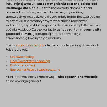
intuicyjnej wyszukiwarce w mgnieniu oka znajdziesz coś
idealnego dla siebie
– czy to malowniczy domek tuż nad
jeziorem, komfortowy nocleg z basenem, czy urokliwą
agroturystykę, gdzie dzieciaki będą miały frajdę. Bez względu na
to, czy myślisz o romantycznym weekendzie, rodzinnych
wakacjach, czy szybkim wypadzie do lasu, nasza platforma ma
coś dla każdego. Zarezerwuj już teraz i
poczuj ten niesamowity
podlaski klimat
, gdzie spokój natury spotyka się z
serdecznością lokalnych gospodarzy.
Nasza
strona z noclegami
oferuje też noclegi w innych rejonach
Polski, sprawdź:
Kociewie noclegi
Góry Świętokrzyskie noclegi
Roztocze noclegi
Noclegi na Polesiu i Lubelszczyźnie
Kliknij, sprawdź oferty i zarezerwuj –
niezapomniane wakacje
są na wyciągnięcie ręki!