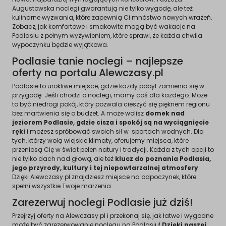
Augustowska noclegi gwarantują nie tylko wygodę, ale też
kulinarne wyzwania, które zapewnią Ci mnóstwo nowych wrażeń.
Zobacz, jak komfortowe i smakowite mogą być wakacje na
Podlasiu z pełnym wyżywieniem, które sprawi, że każda chwila
wypoczynku będzie wyjątkowa.
Podlasie tanie noclegi – najlepsze
oferty na portalu Alewczasy.pl
Podlasie to urokliwe miejsce, gdzie każdy pobyt zamienia się w
przygodę. Jeśli chodzi o noclegi, mamy coś dla każdego. Może
to być niedrogi pokój, który pozwala cieszyć się pięknem regionu
bez martwienia się o budżet. A może wolisz
domek nad
jeziorem Podlasie, gdzie cisza i spokój są na wyciągnięcie
ręki
i możesz spróbować swoich sił w sportach wodnych. Dla
tych, którzy wolą wiejskie klimaty, oferujemy miejsca, które
przeniosą Cię w świat pełen natury i tradycji. Każda z tych opcji to
nie tylko dach nad głową, ale też
klucz do poznania Podlasia,
jego przyrody, kultury i tej niepowtarzalnej atmosfery
.
Dzięki Alewczasy.pl znajdziesz miejsce na odpoczynek, które
spełni wszystkie Twoje marzenia.
Zarezerwuj noclegi Podlasie już dziś!
Przejrzyj oferty na Alewczasy.pl i przekonaj się, jak łatwe i wygodne
może być zarezerwowanie noclegu na Podlasiu!
Dzięki naszej