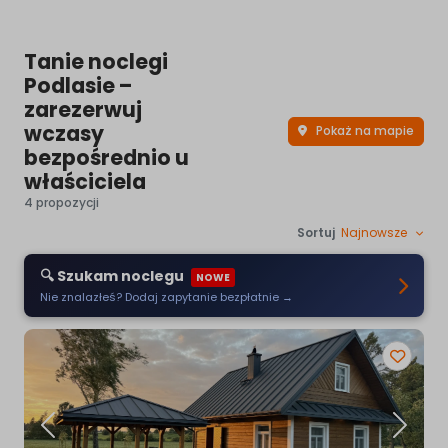
Tanie noclegi
Podlasie –
zarezerwuj
wczasy
Pokaż na mapie
bezpośrednio u
właściciela
4 propozycji
Sortuj
Najnowsze
🔍 Szukam noclegu
NOWE
Nie znalazłeś? Dodaj zapytanie bezpłatnie →
Poprzednia
Następ