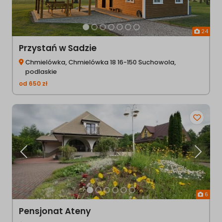
24
Przystań w Sadzie
Chmielówka, Chmielówka 18 16-150 Suchowola,
podlaskie
od
650
zł
Poprzednia
Następ
6
Pensjonat Ateny