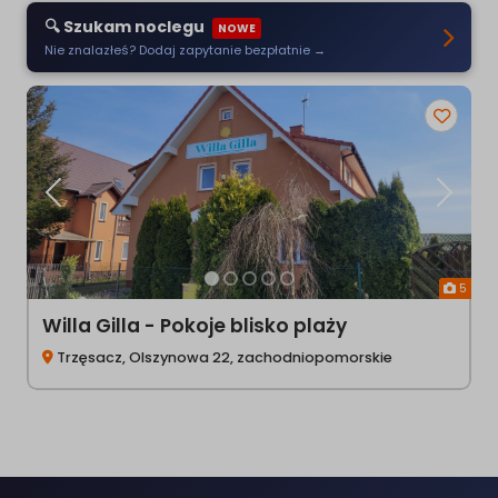
🔍 Szukam noclegu
NOWE
Nie znalazłeś? Dodaj zapytanie bezpłatnie →
Poprzednia
Następ
5
Willa Gilla - Pokoje blisko plaży
Trzęsacz, Olszynowa 22, zachodniopomorskie