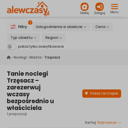
Menu
Dodaj
Zaloguj
1
Filtry
Udogodnienia w obiekcie
Cena
Typ obiektu
Region
pokaż tylko zweryfikowane
alewczasy.pl
›
Noclegi
›
Miasta
›
Trzęsacz
Tanie noclegi
Trzęsacz –
zarezerwuj
wczasy
Pokaż na mapie
bezpośrednio u
właściciela
1 propozycji
Sortuj
Najnowsze