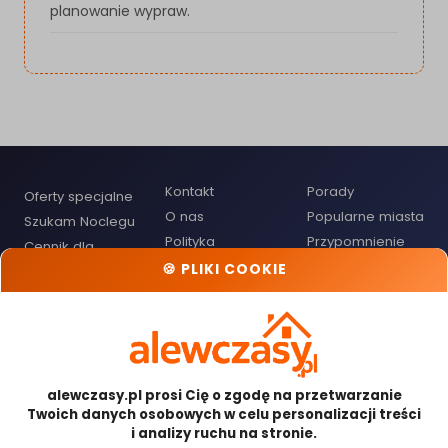
planowanie wypraw.
Kontakt
Porady
Oferty specjalne
O nas
Popularne miasta
Szukam Noclegu
Polityka
Przypomnienie
Cennik dla
Prywatności
hasła
Gospodarzy
🍪 PLIKI COOKIE
Regulamin
Mapa noclegów
Dodaj obiekt
noclegowy
Odwiedź nas:
alewczasy.pl prosi Cię o zgodę na przetwarzanie
Twoich danych osobowych w celu personalizacji treści
i analizy ruchu na stronie.