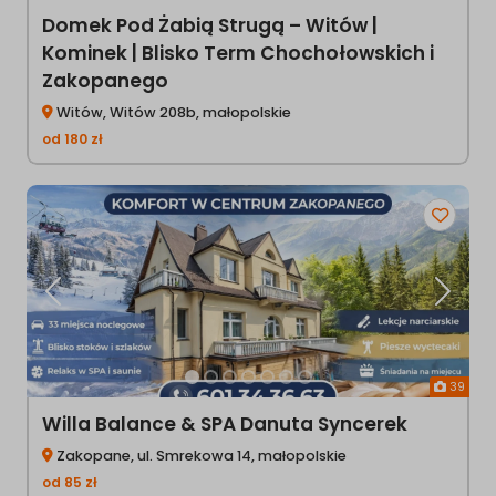
Domek Pod Żabią Strugą – Witów |
Kominek | Blisko Term Chochołowskich i
Zakopanego
Witów, Witów 208b, małopolskie
od
180
zł
Poprzednia
Następ
39
Willa Balance & SPA Danuta Syncerek
Zakopane, ul. Smrekowa 14, małopolskie
od
85
zł