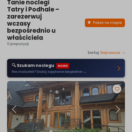
Tanie noclegi
Tatry i Podhale –
zarezerwuj
wczasy
Pokaż na mapie
bezpośrednio u
właściciela
11 propozycji
Sortuj
Najnowsze
🔍 Szukam noclegu
NOWE
Nie znalazłeś? Dodaj zapytanie bezpłatnie →
Poprzednia
Następ