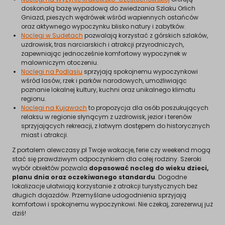
doskonałą bazę wypadową do zwiedzania Szlaku Orlich
Gniazd, pieszych wędrówek wśród wapiennych ostańców
oraz aktywnego wypoczynku blisko natury i zabytków.
Noclegi w Sudetach
pozwalają korzystać z górskich szlaków,
uzdrowisk, tras narciarskich i atrakcji przyrodniczych,
zapewniając jednocześnie komfortowy wypoczynek w
malowniczym otoczeniu.
Noclegi na Podlasiu
sprzyjają spokojnemu wypoczynkowi
wśród lasów, rzek i parków narodowych, umożliwiając
poznanie lokalnej kultury, kuchni oraz unikalnego klimatu
regionu.
Noclegi na Kujawach
to propozycja dla osób poszukujących
relaksu w regionie słynącym z uzdrowisk, jezior i terenów
sprzyjających rekreacji, z łatwym dostępem do historycznych
miast i atrakcji.
Z portalem alewczasy.pl Twoje wakacje, ferie czy weekend mogą
stać się prawdziwym odpoczynkiem dla całej rodziny. Szeroki
wybór obiektów pozwala
dopasować nocleg do wieku dzieci,
planu dnia oraz oczekiwanego standardu
. Dogodne
lokalizacje ułatwiają korzystanie z atrakcji turystycznych bez
długich dojazdów. Przemyślane udogodnienia sprzyjają
komfortowi i spokojnemu wypoczynkowi. Nie czekaj, zarezerwuj już
dziś!