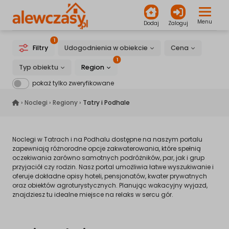
Menu
Dodaj
Zaloguj
1
Filtry
Udogodnienia w obiekcie
Cena
1
Typ obiektu
Region
pokaż tylko zweryfikowane
alewczasy.pl
›
Noclegi
›
Regiony
›
Tatry i Podhale
Noclegi w Tatrach i na Podhalu dostępne na naszym portalu
zapewniają różnorodne opcje zakwaterowania, które spełnią
oczekiwania zarówno samotnych podróżników, par, jak i grup
przyjaciół czy rodzin. Nasz portal umożliwia łatwe wyszukiwanie i
oferuje dokładne opisy hoteli, pensjonatów, kwater prywatnych
oraz obiektów agroturystycznych. Planując wakacyjny wyjazd,
znajdziesz tu idealne miejsce na relaks w sercu gór.