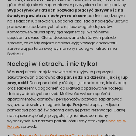
górach stają się niezapomnianym przeżyciem dla całej rodziny.
Wypoczynek w Tatrach pozwala połączyć aktywność na
świeżym powietrzu z pełnym relaksem
po dniu spędzonym
na szlakach lub stokach. Dogodna lokalizacja noclegów ułatwia
planowanie codziennych atrakcji bez długich dojazdów.
Komfortowe warunki sprzyjają regeneracji i wspólnemu
spędzaniu czasu. Oferta dopasowana do różnych potrzeb
sprawia, że każdy wyjazd nabiera wyjątkowego charakteru.
Zarezerwuj już teraz swój wymarzony nocleg w Tatrach i na
Podhalu!
Noclegi w Tatrach… i nie tylko!
W naszej ofercie znajdziesz wiele atrakcyjnych propozycji
zakwaterowania zarówno
dla par, rodzin z dziećmi, jak i grup
przyjaciół
. Dostępne obiekty różnią się standardem, lokalizacją
oraz zakresem udogodnień, co ułatwia dopasowanie noclegu
do indywidualnych potrzeb. Możliwość wyboru spośród
apartamentów, domków i pensjonatów pozwala zaplanować
wyjazd w dowolnym regionie kraju. Przejrzyste opisy i zdjęcia
pomagają podjąć świadomą decyzję przed rezerwacją. Odkryj
naszą szeroką ofertę i przygotuj się na niezapomniany
wypoczynek. Na naszym portalu oferujemy atrakcyjne
noclegi w
Polsce
, sprawdź!
Noclegi na Wyżynie Krakowsko-Częstochowskiej
oferują