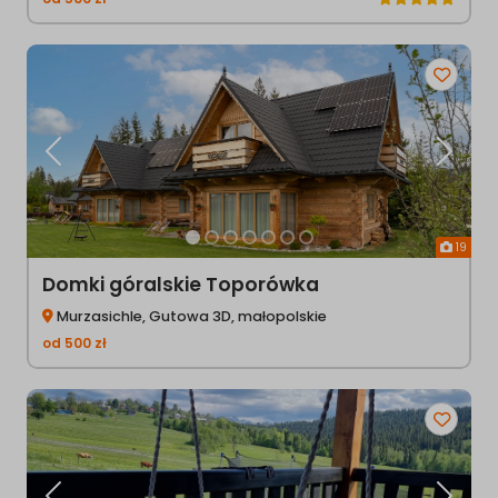
Poprzednia
Następ
19
Domki góralskie Toporówka
Murzasichle, Gutowa 3D, małopolskie
od
500
zł