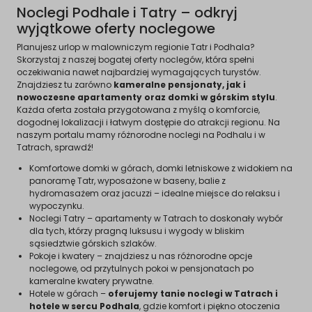
Noclegi Podhale i Tatry – odkryj
wyjątkowe oferty noclegowe
Planujesz urlop w malowniczym regionie Tatr i Podhala?
Skorzystaj z naszej bogatej oferty noclegów, która spełni
oczekiwania nawet najbardziej wymagających turystów.
Znajdziesz tu zarówno
kameralne pensjonaty, jak i
nowoczesne apartamenty oraz domki w górskim stylu
.
Każda oferta została przygotowana z myślą o komforcie,
dogodnej lokalizacji i łatwym dostępie do atrakcji regionu. Na
naszym portalu mamy różnorodne noclegi na Podhalu i w
Tatrach, sprawdź!
Komfortowe domki w górach, domki letniskowe z widokiem na
panoramę Tatr, wyposażone w baseny, balie z
hydromasażem oraz jacuzzi – idealne miejsce do relaksu i
wypoczynku.
Noclegi Tatry – apartamenty w Tatrach to doskonały wybór
dla tych, którzy pragną luksusu i wygody w bliskim
sąsiedztwie górskich szlaków.
Pokoje i kwatery – znajdziesz u nas różnorodne opcje
noclegowe, od przytulnych pokoi w pensjonatach po
kameralne kwatery prywatne.
Hotele w górach –
oferujemy tanie noclegi w Tatrach i
hotele w sercu Podhala
, gdzie komfort i piękno otoczenia