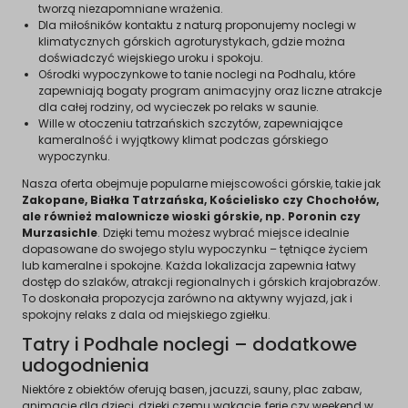
tworzą niezapomniane wrażenia.
Dla miłośników kontaktu z naturą proponujemy noclegi w
klimatycznych górskich agroturystykach, gdzie można
doświadczyć wiejskiego uroku i spokoju.
Ośrodki wypoczynkowe to tanie noclegi na Podhalu, które
zapewniają bogaty program animacyjny oraz liczne atrakcje
dla całej rodziny, od wycieczek po relaks w saunie.
Wille w otoczeniu tatrzańskich szczytów, zapewniające
kameralność i wyjątkowy klimat podczas górskiego
wypoczynku.
Nasza oferta obejmuje popularne miejscowości górskie, takie jak
Zakopane, Białka Tatrzańska, Kościelisko czy Chochołów,
ale również malownicze wioski górskie, np. Poronin czy
Murzasichle
. Dzięki temu możesz wybrać miejsce idealnie
dopasowane do swojego stylu wypoczynku – tętniące życiem
lub kameralne i spokojne. Każda lokalizacja zapewnia łatwy
dostęp do szlaków, atrakcji regionalnych i górskich krajobrazów.
To doskonała propozycja zarówno na aktywny wyjazd, jak i
spokojny relaks z dala od miejskiego zgiełku.
Tatry i Podhale noclegi – dodatkowe
udogodnienia
Niektóre z obiektów oferują basen, jacuzzi, sauny, plac zabaw,
animacje dla dzieci, dzięki czemu wakacje, ferie czy weekend w