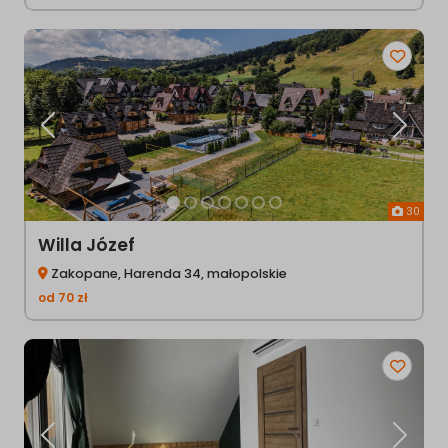
Poprzednia
Następ
30
Willa Józef
Zakopane, Harenda 34, małopolskie
od
70
zł
Poprzednia
Następ