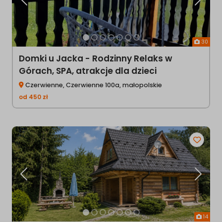
Poprzednia
Następ
30
Domki u Jacka - Rodzinny Relaks w
Górach, SPA, atrakcje dla dzieci
Czerwienne, Czerwienne 100a, małopolskie
od
450
zł
Poprzednia
Następ
14