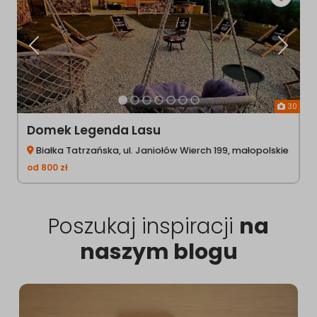
Poprzednia
Następ
30
Domek Legenda Lasu
Białka Tatrzańska, ul. Janiołów Wierch 199, małopolskie
od
800
zł
Poszukaj inspiracji
na
naszym blogu