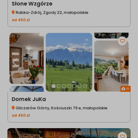
Słone Wzgórze
Rabka-Zdrój, Zgody 22, małopolskie
od
450
zł
Poprzednia
Następ
18
Domek JuKa
Gliczarów Górny, Kościuszki 79 e, małopolskie
od
450
zł