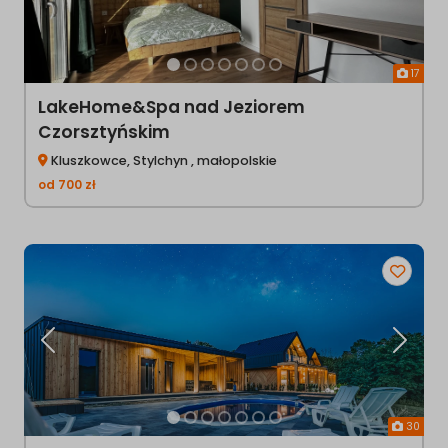
17
LakeHome&Spa nad Jeziorem
Czorsztyńskim
Kluszkowce, Stylchyn , małopolskie
od
700
zł
Poprzednia
Następ
30