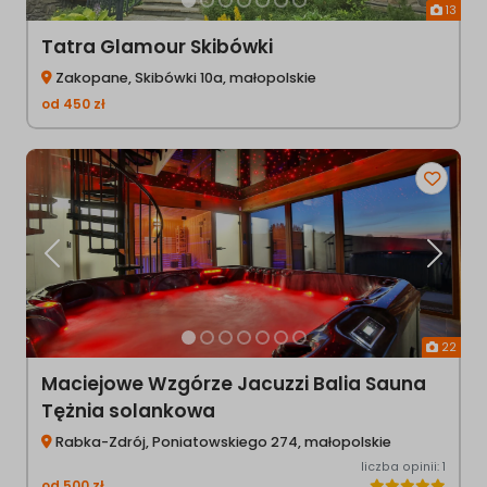
13
Tatra Glamour Skibówki
Zakopane, Skibówki 10a, małopolskie
od
450
zł
Poprzednia
Następ
22
Maciejowe Wzgórze Jacuzzi Balia Sauna
Tężnia solankowa
Rabka-Zdrój, Poniatowskiego 274, małopolskie
liczba opinii: 1
od
500
zł