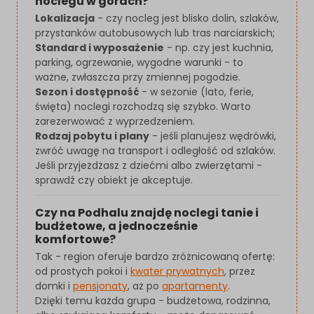
noclegu w górach?
Lokalizacja
- czy nocleg jest blisko dolin, szlaków,
przystanków autobusowych lub tras narciarskich;
Standard i wyposażenie
- np. czy jest kuchnia,
parking, ogrzewanie, wygodne warunki - to
ważne, zwłaszcza przy zmiennej pogodzie.
Sezon i dostępność
- w sezonie (lato, ferie,
święta) noclegi rozchodzą się szybko. Warto
zarezerwować z wyprzedzeniem.
Rodzaj pobytu i plany
- jeśli planujesz wędrówki,
zwróć uwagę na transport i odległość od szlaków.
Jeśli przyjeżdżasz z dziećmi albo zwierzętami -
sprawdź czy obiekt je akceptuje.
Czy na Podhalu znajdę noclegi tanie i
budżetowe, a jednocześnie
komfortowe?
Tak - region oferuje bardzo zróżnicowaną ofertę:
od prostych pokoi i
kwater prywatnych
, przez
domki i
pensjonaty
, aż po
apartamenty
.
Dzięki temu każda grupa - budżetowa, rodzinna,