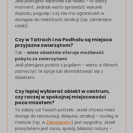
Jeśli planujesz wędrówki lub relaks - to dobry
moment. Jednak warto sprawdzić warunki
dojazdu, pogodę i czy nie ma ograniczeń w
dostępie do niektórych atrakcji (np. zamknięte
szlaki).
Czy w Tatrach i na Podhalu są miejsca
przyjazne zwierzętom?
Tak -
wiele obiektów oferuje możliwość
pobytu ze zwierzętami
.
Jeśli planujesz podróż z pupilem - warto w filtrach
zaznaczyć te opcje lub skontaktować się z
obiektem.
Czy lepiej wybierać obiekt w centrum,
czy raczej w spokojnej miejscowości
poza miastem?
To zależy od Twoich potrzeb. Jeżeli chcesz mieć
dostęp do restauracji, sklepów, atrakcji - nocleg w
mieście (np. w
Zakopanem
) jest wygodny. Jeżeli
priorytetem jest cisza, spokój, bliskość natury -