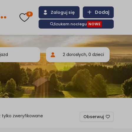
Dodaj
Zaloguj się
0
Szukam noclegu
NOWE
 tylko zweryfikowane
Obserwuj