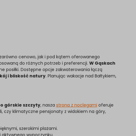
zarówno cenowo, jak i pod kątem oferowanego
osowaną do różnych potrzeb i preferencji.
W Gąskach
nne posiłki. Dostępne opcje zakwaterowania łączą
ój i bliskość natury
. Planując wakacje nad Bałtykiem,
o górskie szczyty
, nasza
strona z noclegami
oferuje
i, czy klimatyczne pensjonaty z widokiem na góry,
ięknymi, szerokimi plażami.
ór i aktywnego wypoczynku.