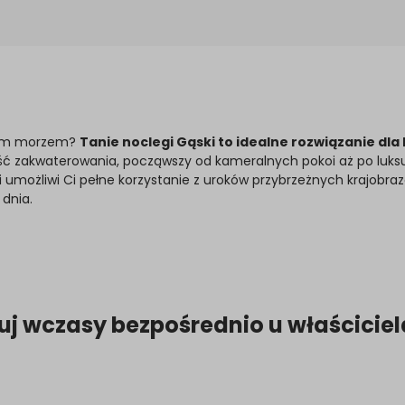
skim morzem?
Tanie noclegi Gąski to idealne rozwiązanie dl
ość zakwaterowania, począwszy od kameralnych pokoi aż po luks
i umożliwi Ci pełne korzystanie z uroków przybrzeżnych krajobrazó
 dnia.
uj wczasy bezpośrednio u właściciel