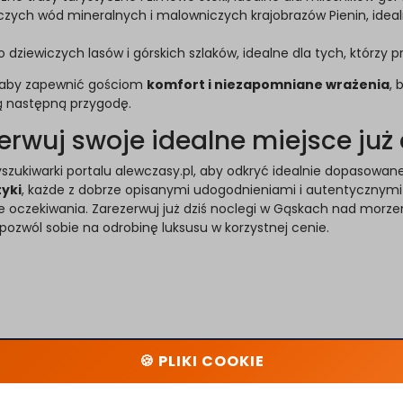
zych wód mineralnych i malowniczych krajobrazów Pienin, ideal
o dziewiczych lasów i górskich szlaków, idealne dla tych, którzy
, aby zapewnić gościom
komfort i niezapomniane wrażenia
, 
ją następną przygodę.
erwuj swoje idealne miejsce już 
 wyszukiwarki portalu alewczasy.pl, aby odkryć idealnie dopasowa
yki
, każde z dobrze opisanymi udogodnieniami i autentycznymi zd
e oczekiwania. Zarezerwuj już dziś noclegi w Gąskach nad morz
 pozwól sobie na odrobinę luksusu w korzystnej cenie.
🍪 PLIKI COOKIE
Kontakt