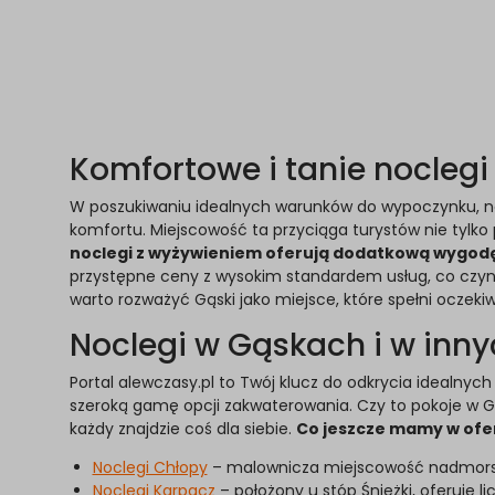
Komfortowe i tanie noclegi
W poszukiwaniu idealnych warunków do wypoczynku, n
komfortu. Miejscowość ta przyciąga turystów nie tylko
noclegi z wyżywieniem oferują dodatkową wygod
przystępne ceny z wysokim standardem usług, co czy
warto rozważyć Gąski jako miejsce, które spełni oczekiwa
Noclegi w Gąskach i w inn
Portal alewczasy.pl to Twój klucz do odkrycia idealnyc
szeroką gamę opcji zakwaterowania. Czy to pokoje w Gą
każdy znajdzie coś dla siebie.
Co jeszcze mamy w ofe
Noclegi Chłopy
– malownicza miejscowość nadmorska, 
Noclegi Karpacz
– położony u stóp Śnieżki, oferuje l