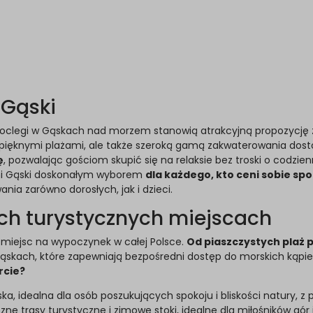
 Gąski
oclegi w Gąskach nad morzem stanowią atrakcyjną propozycję 
 pięknymi plażami, ale także szeroką gamą zakwaterowania dost
ę
, pozwalając gościom skupić się na relaksie bez troski o codzie
ni Gąski doskonałym wyborem
dla każdego, kto ceni sobie spok
nia zarówno dorosłych, jak i dzieci.
ych turystycznych miejscach
h miejsc na wypoczynek w całej Polsce.
Od piaszczystych plaż p
skach, które zapewniają bezpośredni dostęp do morskich kąpiel
rcie?
idealna dla osób poszukujących spokoju i bliskości natury, z p
iczne trasy turystyczne i zimowe stoki, idealne dla miłośników g