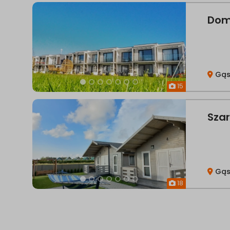
Dom
Gąs
15
Sza
Gąs
18