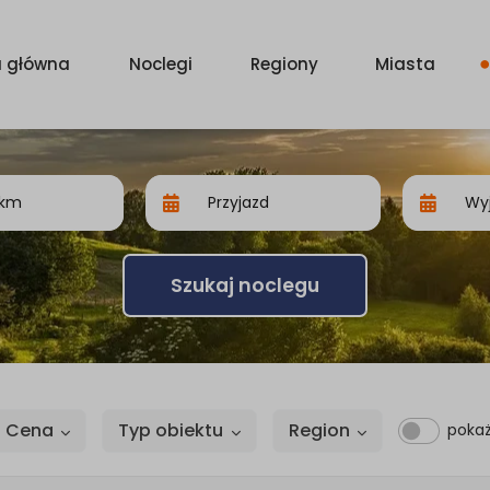
a główna
Noclegi
Regiony
Miasta
Szukaj noclegu
Cena
Typ obiektu
Region
pokaż