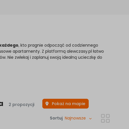
a każdego
, kto pragnie odpocząć od codziennego
usowe apartamenty. Z platformą alewczasy.pl łatwo
w. Nie zwlekaj i zaplanuj swoją idealną ucieczkę do
a
Pokaż na mapie
2 propozycji
Sortuj
Najnowsze