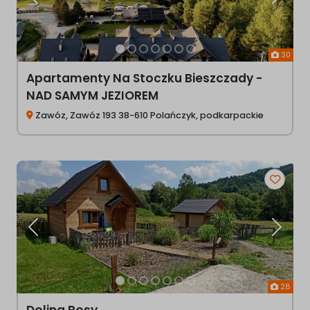
Poprzednia
Następ
30
Apartamenty Na Stoczku Bieszczady -
NAD SAMYM JEZIOREM
Zawóz, Zawóz 193 38-610 Polańczyk, podkarpackie
Poprzednia
Następ
28