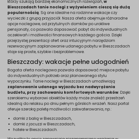
którzy szukają bardziej ekonomicznych rozwiązań,
w
Bieszczadach tanie noclegi z wyżywieniem cieszą się dużą
popularnością
. Są one idealne na rodzinne wakacje czy
wycieczki z grupą przyjaciół. Nasza oferta obejmuje różnorodne
opcje noclegowe, od przytulnych domków po urokliwe
pensjonaty, co pozwala dopasować pobyt do indywidualnych
oczekiwań i możliwości finansowych każdego gościa. Dzięki
przejrzystej prezentacji ofert oraz intuicyjnym narzędziom
rezerwacyjnym zaplanowanie udanego pobytu w Bieszczadach
staje się proste, szybkie i bezproblemowe.
Bieszczady: wakacje pełne udogodnień
Bogata oferta noclegowa pozwala dopasować miejsce pobytu
do indywidualnych potrzeb oraz planowanego stylu
wypoczynku. Tanie noclegi w Bieszczadach umożliwiają
zaplanowanie udanego wyjazdu bez nadwyrężania
budżetu, przy zachowaniu komfortowych warunków
. Dzięki
szerokiemu wyborowi obiektów każdy może znaleźć przestrzeń
idealną do relaksu po dniu pełnym górskich wrażeń. Nasz portal
oferuje szeroką paletę możliwości zakwaterowania, np.:
domki z balią w Bieszczadach,
domki z jacuzzi w Bieszczadach,
hotele w Bieszczadach.
Wszystkie te opcje zapewniają niezapomniane wrażenia w