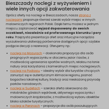
Bieszczady noclegi z wyżywieniem i
wiele innych opcji zakwaterowania
Oprócz oferty na noclegi w Bieszczadach, nasza
strona z
noclegami
proponuje również szeroki wybór miejsc w innych
malowniczych regionach Polski. Dzięki temu możesz w jednym
miejscu zaplanować
wyjazd dopasowany do swoich
oczekiwań, niezależnie od preferowanego kierunku i pory
roku
. Przejrzysta prezentacja ofert oraz intuicyjne narzędzia
wyszukiwania ułatwiają porównanie dostępnych opcji i szybkie
podjęcie decyzji o rezerwacji. Oferujemy np.:
noclegi na Mazurach
– doskonała propozycja dla osób
pragnących wypoczynku w otoczeniu jezior i lasów, z
możliwością uprawiania sportów wodnych, relaksu na łonie
natury oraz korzystania z kameralnych miejsc noclegowych;
noclegi na Podlasiu
– idealny wybór dla turystów chcących
zanurzyć się w autentycznym klimacie regionu, poznać
bogactwo lokalnej kultury, tradycji oraz nieskażoną przyrodę
parków narodowych;
noclegi w Sudetach
– szeroka oferta skierowana do
miłośników górskich wędrówek, aktywnego wypoczynku i
malowniczych krajobrazów, z możliwością wyboru obiektów
blisko szlaków turystycznych;
noclegi w Pieninach
– propozycje dla osób poszukujących