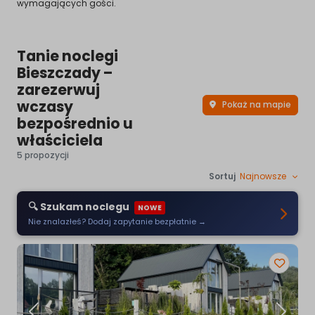
wymagających gości.
Tanie noclegi
Bieszczady –
zarezerwuj
wczasy
Pokaż na mapie
bezpośrednio u
właściciela
5 propozycji
Sortuj
Najnowsze
🔍 Szukam noclegu
NOWE
Nie znalazłeś? Dodaj zapytanie bezpłatnie →