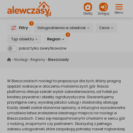
Menu
Dodaj
Zaloguj
1
Filtry
Udogodnienia w obiekcie
Cena
1
Typ obiektu
Region
pokaż tylko zweryfikowane
alewczasy.pl
›
Noclegi
›
Regiony
›
Bieszczady
W Bieszczadach noclegi to propozycja dla tych, którzy pragną
spędzić wakacje w otoczeniu malowniczych gór. Nasza
platforma oferuje szeroki wybór zakwaterowania, od hoteli po
kwatery prywatne i obiekty agroturystyczne. Gwarantujemy
przystępne ceny, wysokiej jakości usługi i doskonałą obsługę.
Każdy obiekt został starannie opisany, a intuicyjna wyszukiwarka
umożliwia łatwe znalezienie idealnego miejsca na noclegi w
Bieszczadach. Ciesz się niezapomnianymi chwilami w sercu gór
z rodziną, znajomymi czy partnerem. Skorzystaj z pełnego
zakresu udogodnień, które zaspokoją potrzeby nawet najbardziej