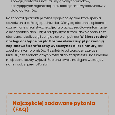
spokoju, kontaktu z naturą i wyjątkowych widoków,
sprzyjających regeneracji oraz spokojnemu wypoczynkowi z
dala od tłumów.
Nasz portal gwarantuje różne opcje noclegowe, które spełnią
oczekiwania każdego podróżnika. Oferty są starannie opisane i
uzupełnione o realistyczne zdjęcia oraz szczegółowe informacje
o udogodnieniach. Dzięki przejrzystym filtrom łatwo dopasujesz
standard, lokalizację i cenę do swoich potrzeb.
W Bieszczadach
noclegi dostępne na platformie alewczasy.pl pozwalają
zaplanować komfortowy wypoczynek blisko natury
, bez
zbędnych kompromisów. Niezależnie od tego, czy szukasz
luksusu, czy ekonomicznych rozwiązań, znajdziesz u nas idealne
miejsce na każdy wyjazd. Zaplanuj swoje następne wakacje z
nami i odkryj piękno Polski!
Najczęściej zadawane pytania
(FAQ)