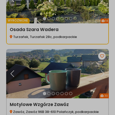
Poprzednia
Następ
WYRÓŻNIONE
14
Osada Szara Wadera
Turzańsk, Turzańsk 28c, podkarpackie
Poprzednia
Następ
30
Motylowe Wzgórze Zawóz
Zawóz, Zawóz 96B 38-610 Polańczyk, podkarpackie