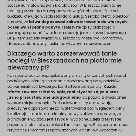
otoczeniu malowniczych krajobrazów. W Bieszczadach tanie
noclegi pozwalają na wypoczynek w górach niezależnie od
budżetu, oferując wysoki standard usług. Szeroka oferta obiektów
sprawia, że
łatwo dopasować zakwaterowanie do własnych
oczekiwań i planu pobytu
. Przejrzyste opisy oraz zdjęcia
pomagają podjąć świadomą decyzję jeszcze przed rezerwacją.
Dzięki temu każdy wyjazd w Bieszczady może być komfortowy,
dobrze zaplanowany i pełen pozytywnych doświadczeń.
Dlaczego warto zarezerwować tanie
noclegi w Bieszczadach na platformie
alewczasy.pl?
Nasz portal został zaprojektowany z myślą o różnych potrzebach
podróżnych, oferując starannie dopasowaną bazę obiektów –
od kameralnych kwater po komfortowe pensjonaty.
Każda
oferta zawiera rzetelny opis, realistyczne zdjęcia oraz
jasno przedstawione udogodnienia
, co pozwala świadomie
wybrać miejsce pobytu. Rozbudowane filtry umożliwiają
precyzyjne dopasowanie zakwaterowania pod względem ceny,
lokalizacji i standardu, a intuicyjna wyszukiwarka sprawia, że
planowanie wyjazdu jest szybkie i wygodne. Dzięki przejrzystej
prezentacji ofert łatwo znaleźć tanie noclegi w Bieszczadach, bez
rezygnacji z komfortu i sprawdzonych warunków wypoczynku.