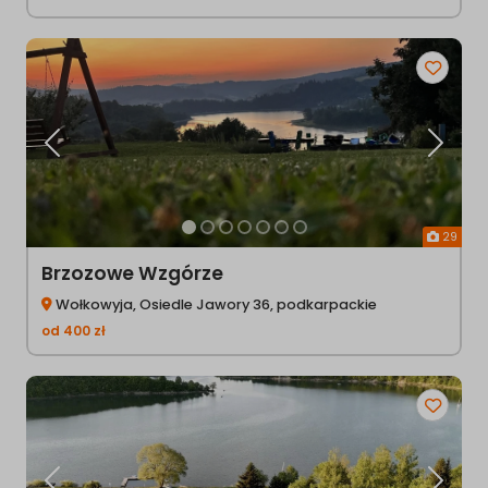
Poprzednia
Następ
29
Brzozowe Wzgórze
Wołkowyja, Osiedle Jawory 36, podkarpackie
od
400
zł