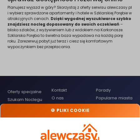
Planujesz wyjazd w góry? Skorzystaj z oferty serwisu alewczasy.pl
i wybierz sprawdzone apartamenty i hotele w Szklarskiej Porębie w
atrakcyjnych cenach.
Dzięki wygodnej wyszukiwarce szybko
znajdziesz nocleg dopasowany do swoich oczekiwań
–
blisko szlaków, z wyżywieniem lub z widokiem na Karkonosze.
Szklarska Poręba to świetna baza wypadowa na każdą porę
roku. Zarezerwuj pobyt już teraz i ciesz się komfortowym
wypoczynkiem bez przepłacania.
Kontakt
Porady
Oferty specjalne
O nas
Popularne miasta
Szukam Noclegu
Polityka
Przypomnienie
Cennik dla
🍪 PLIKI COOKIE
Prywatności
hasła
Gospodarzy
Regulamin
Mapa noclegów
Dodaj obiekt
noclegowy