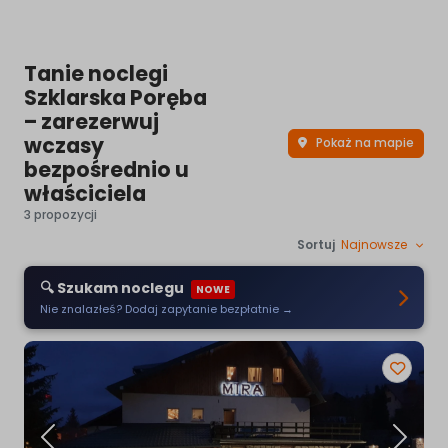
Tanie noclegi
Szklarska Poręba
– zarezerwuj
wczasy
Pokaż na mapie
bezpośrednio u
właściciela
3 propozycji
Sortuj
Najnowsze
🔍 Szukam noclegu
NOWE
Nie znalazłeś? Dodaj zapytanie bezpłatnie →
Poprzednia
Następ