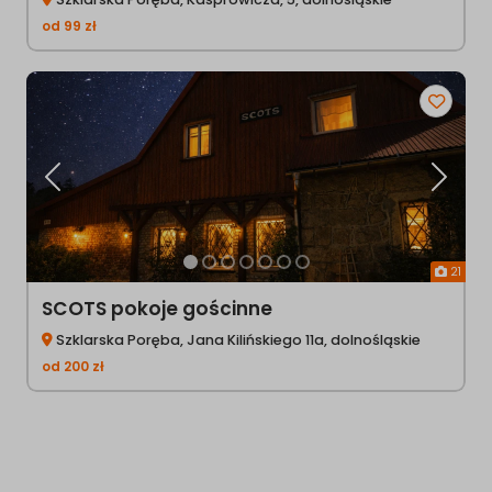
od
99
zł
Poprzednia
Następ
21
SCOTS pokoje gościnne
Szklarska Poręba, Jana Kilińskiego 11a, dolnośląskie
od
200
zł