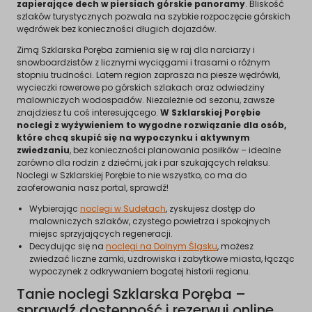
zapierające dech w piersiach górskie panoramy
. Bliskość
szlaków turystycznych pozwala na szybkie rozpoczęcie górskich
wędrówek bez konieczności długich dojazdów.
Zimą Szklarska Poręba zamienia się w raj dla narciarzy i
snowboardzistów z licznymi wyciągami i trasami o różnym
stopniu trudności. Latem region zaprasza na piesze wędrówki,
wycieczki rowerowe po górskich szlakach oraz odwiedziny
malowniczych wodospadów. Niezależnie od sezonu, zawsze
znajdziesz tu coś interesującego.
W Szklarskiej Porębie
noclegi z wyżywieniem to wygodne rozwiązanie dla osób,
które chcą skupić się na wypoczynku i aktywnym
zwiedzaniu
, bez konieczności planowania posiłków – idealne
zarówno dla rodzin z dziećmi, jak i par szukających relaksu.
Noclegi w Szklarskiej Porębie to nie wszystko, co ma do
zaoferowania nasz portal, sprawdź!
Wybierając
noclegi w Sudetach
, zyskujesz dostęp do
malowniczych szlaków, czystego powietrza i spokojnych
miejsc sprzyjających regeneracji.
Decydując się na
noclegi na Dolnym Śląsku
, możesz
zwiedzać liczne zamki, uzdrowiska i zabytkowe miasta, łącząc
wypoczynek z odkrywaniem bogatej historii regionu.
Tanie noclegi Szklarska Poręba –
sprawdź dostępność i rezerwuj online