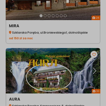
28
MIRA
Szklarska Poręba, ul.Broniewskiego1, dolnośląskie
od
150
zł
za noc
Poprzednia
Następ
30
AURA
Szklarska Poręba, Kasprowicza, 5, dolnośląskie