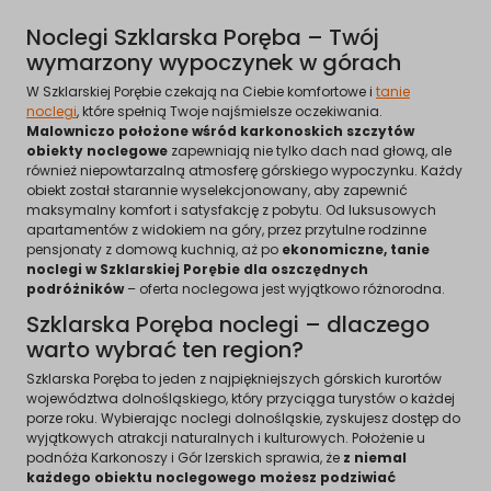
Noclegi Szklarska Poręba – Twój
wymarzony wypoczynek w górach
W Szklarskiej Porębie czekają na Ciebie komfortowe i
tanie
noclegi
, które spełnią Twoje najśmielsze oczekiwania.
Malowniczo położone wśród karkonoskich szczytów
obiekty noclegowe
zapewniają nie tylko dach nad głową, ale
również niepowtarzalną atmosferę górskiego wypoczynku. Każdy
obiekt został starannie wyselekcjonowany, aby zapewnić
maksymalny komfort i satysfakcję z pobytu. Od luksusowych
apartamentów z widokiem na góry, przez przytulne rodzinne
pensjonaty z domową kuchnią, aż po
ekonomiczne, tanie
noclegi w Szklarskiej Porębie dla oszczędnych
podróżników
– oferta noclegowa jest wyjątkowo różnorodna.
Szklarska Poręba noclegi – dlaczego
warto wybrać ten region?
Szklarska Poręba to jeden z najpiękniejszych górskich kurortów
województwa dolnośląskiego, który przyciąga turystów o każdej
porze roku. Wybierając noclegi dolnośląskie, zyskujesz dostęp do
wyjątkowych atrakcji naturalnych i kulturowych. Położenie u
podnóża Karkonoszy i Gór Izerskich sprawia, że
z niemal
każdego obiektu noclegowego możesz podziwiać