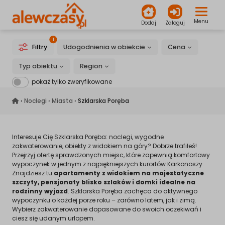
Menu
Dodaj
Zaloguj
1
Filtry
Udogodnienia w obiekcie
Cena
Typ obiektu
Region
pokaż tylko zweryfikowane
alewczasy.pl
›
Noclegi
›
Miasta
›
Szklarska Poręba
Interesuje Cię Szklarska Poręba: noclegi, wygodne
zakwaterowanie, obiekty z widokiem na góry? Dobrze trafiłeś!
Przejrzyj ofertę sprawdzonych miejsc, które zapewnią komfortowy
wypoczynek w jednym z najpiękniejszych kurortów Karkonoszy.
Znajdziesz tu
apartamenty z widokiem na majestatyczne
szczyty, pensjonaty blisko szlaków i domki idealne na
rodzinny wyjazd
. Szklarska Poręba zachęca do aktywnego
wypoczynku o każdej porze roku – zarówno latem, jak i zimą.
Wybierz zakwaterowanie dopasowane do swoich oczekiwań i
ciesz się udanym urlopem.