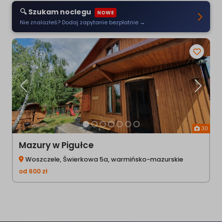
🔍 Szukam noclegu
NOWE
Nie znalazłeś? Dodaj zapytanie bezpłatnie →
Poprzednia
Następ
30
Mazury w Pigułce
Woszczele, Świerkowa 5a, warmińsko-mazurskie
od
600
zł