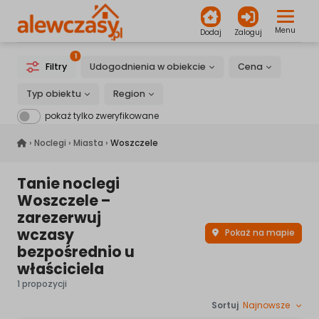
Menu
Dodaj
Zaloguj
1
Filtry
Udogodnienia w obiekcie
Cena
Typ obiektu
Region
pokaż tylko zweryfikowane
alewczasy.pl
›
Noclegi
›
Miasta
›
Woszczele
Tanie noclegi
Woszczele –
zarezerwuj
wczasy
Pokaż na mapie
bezpośrednio u
właściciela
1 propozycji
Sortuj
Najnowsze