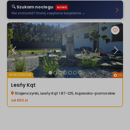
🔍 Szukam noclegu
NOWE
Nie znalazłeś? Dodaj zapytanie bezpłatnie →
Poprzednia
Następ
WYRÓŻNIONE
29
Lesńy Kąt
Stajenczynki, Lesńy Kąt 1 87-125, kujawsko-pomorskie
od
650
zł