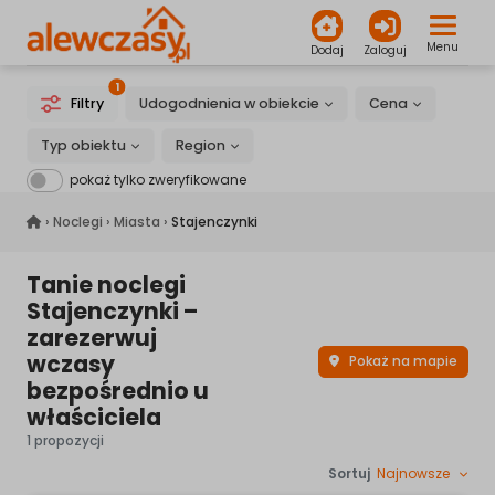
Menu
Dodaj
Zaloguj
1
Filtry
Udogodnienia w obiekcie
Cena
Typ obiektu
Region
pokaż tylko zweryfikowane
alewczasy.pl
›
Noclegi
›
Miasta
›
Stajenczynki
Tanie noclegi
Stajenczynki –
zarezerwuj
wczasy
Pokaż na mapie
bezpośrednio u
właściciela
1 propozycji
Sortuj
Najnowsze