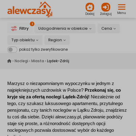
Menu
Dodaj
Zaloguj
1
Filtry
Udogodnienia w obiekcie
Cena
Typ obiektu
Region
pokaż tylko zweryfikowane
alewczasy.pl
›
Noclegi
›
Miasta
›
Lądek-Zdrój
Marzysz o niezapomnianym wypoczynku w jednym z
najpiękniejszych uzdrowisk w Polsce?
Przekonaj się, co
kryje się za ofertą noclegi Lądek-Zdrój!
Niezależnie od
tego, czy szukasz luksusowego apartamentu, przytulnego
pensjonatu, czy tanich noclegów w Lądku Zdroju, znajdziesz
tu coś dla siebie. Dzięki alewczasy.pl, planowanie podróży
staje się proste, a różnorodność dostępnych opcji
noclegowych pozwala dostosować wybór do każdego