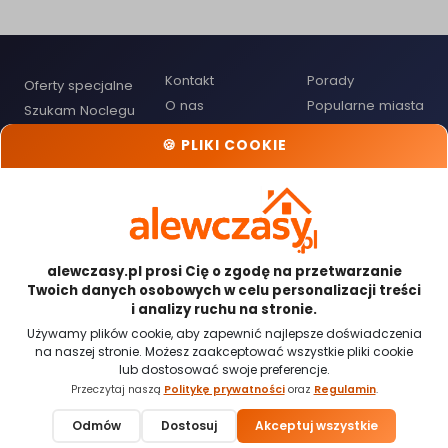
Kontakt
Porady
Oferty specjalne
O nas
Popularne miasta
Szukam Noclegu
Polityka
Przypomnienie
Cennik dla
🍪 PLIKI COOKIE
Prywatności
hasła
Gospodarzy
Regulamin
Mapa noclegów
Dodaj obiekt
noclegowy
Odwiedź nas:
alewczasy.pl prosi Cię o zgodę na przetwarzanie
Twoich danych osobowych w celu personalizacji treści
i analizy ruchu na stronie.
Używamy plików cookie, aby zapewnić najlepsze doświadczenia
na naszej stronie. Możesz zaakceptować wszystkie pliki cookie
Płatności obsługiwane przez:
lub dostosować swoje preferencje.
Przeczytaj naszą
Politykę prywatności
oraz
Regulamin
.
🍪 Ustawienia cookies
Odmów
Dostosuj
Akceptuj wszystkie