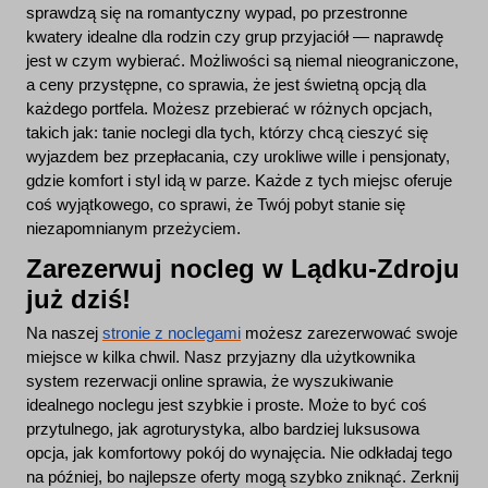
sprawdzą się na romantyczny wypad, po przestronne
kwatery idealne dla rodzin czy grup przyjaciół — naprawdę
jest w czym wybierać. Możliwości są niemal nieograniczone,
a ceny przystępne, co sprawia, że jest świetną opcją dla
każdego portfela. Możesz przebierać w różnych opcjach,
takich jak: tanie noclegi dla tych, którzy chcą cieszyć się
wyjazdem bez przepłacania, czy urokliwe wille i pensjonaty,
gdzie komfort i styl idą w parze. Każde z tych miejsc oferuje
coś wyjątkowego, co sprawi, że Twój pobyt stanie się
niezapomnianym przeżyciem.
Zarezerwuj nocleg w Lądku-Zdroju
już dziś!
Na naszej
stronie z noclegami
możesz zarezerwować swoje
miejsce w kilka chwil. Nasz przyjazny dla użytkownika
system rezerwacji online sprawia, że wyszukiwanie
idealnego noclegu jest szybkie i proste. Może to być coś
przytulnego, jak agroturystyka, albo bardziej luksusowa
opcja, jak komfortowy pokój do wynajęcia. Nie odkładaj tego
na później, bo najlepsze oferty mogą szybko zniknąć. Zerknij