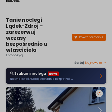
budżetu.
Tanie noclegi
Lądek-Zdrój –
zarezerwuj
wczasy
Pokaż na mapie
bezpośrednio u
właściciela
1 propozycji
Sortuj
Najnowsze
🔍 Szukam noclegu
NOWE
Nie znalazłeś? Dodaj zapytanie bezpłatnie →