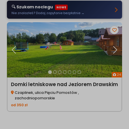
🔍 Szukam noclegu
NOWE
Nie znalazłeś? Dodaj zapytanie bezpłatnie →
Poprzednia
Następ
24
Domki letniskowe nad Jeziorem Drawskim
Czaplinek, ulica Pięciu Pomostów ,
zachodniopomorskie
od
350
zł