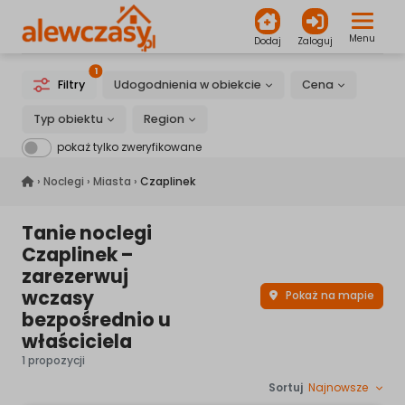
Menu
Dodaj
Zaloguj
1
Filtry
Udogodnienia w obiekcie
Cena
Typ obiektu
Region
pokaż tylko zweryfikowane
alewczasy.pl
›
Noclegi
›
Miasta
›
Czaplinek
Tanie noclegi
Czaplinek –
zarezerwuj
wczasy
Pokaż na mapie
bezpośrednio u
właściciela
1 propozycji
Sortuj
Najnowsze