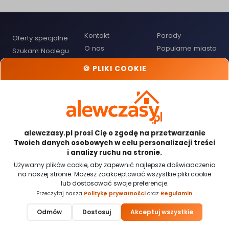
Kontakt
Porady
Oferty specjalne
O nas
Popularne miasta
Szukam Noclegu
Polityka
Przypomnienie
Cennik dla
🍪 PLIKI COOKIE
Prywatności
hasła
Gospodarzy
Regulamin
Mapa noclegów
Dodaj obiekt
noclegowy
Odwiedź nas:
alewczasy.pl prosi Cię o zgodę na przetwarzanie
Twoich danych osobowych w celu personalizacji treści
i analizy ruchu na stronie.
Używamy plików cookie, aby zapewnić najlepsze doświadczenia
na naszej stronie. Możesz zaakceptować wszystkie pliki cookie
Płatności obsługiwane przez:
lub dostosować swoje preferencje.
Przeczytaj naszą
Politykę prywatności
oraz
Regulamin
.
🍪 Ustawienia cookies
Odmów
Dostosuj
Akceptuj wszystkie