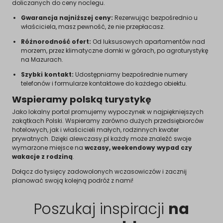
doliczanych do ceny noclegu.
Gwarancja najniższej ceny:
Rezerwując bezpośrednio u
właściciela, masz pewność, że nie przepłacasz.
Różnorodność ofert:
Od luksusowych apartamentów nad
morzem, przez klimatyczne domki w górach, po agroturystykę
na Mazurach.
Szybki kontakt:
Udostępniamy bezpośrednie numery
telefonów i formularze kontaktowe do każdego obiektu.
Wspieramy polską turystykę
Jako lokalny portal promujemy wypoczynek w najpiękniejszych
zakątkach Polski. Wspieramy zarówno dużych przedsiębiorców
hotelowych, jak i właścicieli małych, rodzinnych kwater
prywatnych. Dzięki alewczasy.pl każdy może znaleźć swoje
wymarzone miejsce na
wczasy, weekendowy wypad czy
wakacje z rodziną
.
Dołącz do tysięcy zadowolonych wczasowiczów i zacznij
planować swoją kolejną podróż z nami!
Poszukaj inspiracji
na