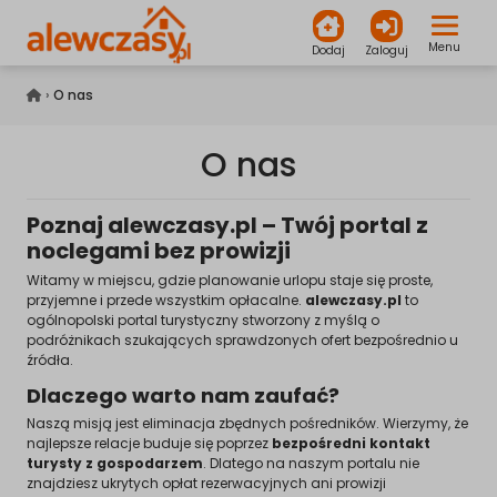
Menu
Dodaj
Zaloguj
alewczasy.pl
›
O nas
O nas
Poznaj alewczasy.pl – Twój portal z
noclegami bez prowizji
Witamy w miejscu, gdzie planowanie urlopu staje się proste,
przyjemne i przede wszystkim opłacalne.
alewczasy.pl
to
ogólnopolski portal turystyczny stworzony z myślą o
podróżnikach szukających sprawdzonych ofert bezpośrednio u
źródła.
Dlaczego warto nam zaufać?
Naszą misją jest eliminacja zbędnych pośredników. Wierzymy, że
najlepsze relacje buduje się poprzez
bezpośredni kontakt
turysty z gospodarzem
. Dlatego na naszym portalu nie
znajdziesz ukrytych opłat rezerwacyjnych ani prowizji