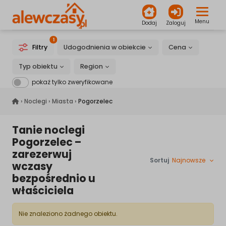
Menu
Dodaj
Zaloguj
1
Filtry
Udogodnienia w obiekcie
Cena
Typ obiektu
Region
pokaż tylko zweryfikowane
alewczasy.pl
›
Noclegi
›
Miasta
›
Pogorzelec
Tanie noclegi
Pogorzelec –
zarezerwuj
Sortuj
Najnowsze
wczasy
bezpośrednio u
właściciela
Nie znaleziono żadnego obiektu.