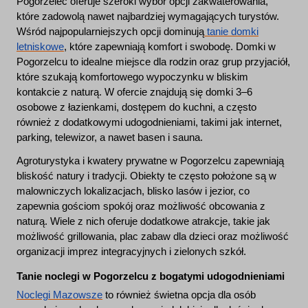
Pogorzelec oferuje szeroki wybór opcji zakwaterowania,
które zadowolą nawet najbardziej wymagających turystów.
Wśród najpopularniejszych opcji dominują
tanie domki
letniskowe
, które zapewniają komfort i swobodę. Domki w
Pogorzelcu to idealne miejsce dla rodzin oraz grup przyjaciół,
które szukają komfortowego wypoczynku w bliskim
kontakcie z naturą. W ofercie znajdują się domki 3–6
osobowe z łazienkami, dostępem do kuchni, a często
również z dodatkowymi udogodnieniami, takimi jak internet,
parking, telewizor, a nawet basen i sauna.
Agroturystyka i kwatery prywatne w Pogorzelcu zapewniają
bliskość natury i tradycji. Obiekty te często położone są w
malowniczych lokalizacjach, blisko lasów i jezior, co
zapewnia gościom spokój oraz możliwość obcowania z
naturą. Wiele z nich oferuje dodatkowe atrakcje, takie jak
możliwość grillowania, plac zabaw dla dzieci oraz możliwość
organizacji imprez integracyjnych i zielonych szkół.
Tanie noclegi w Pogorzelcu z bogatymi udogodnieniami
Noclegi Mazowsze
to również świetna opcja dla osób