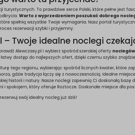
ji turystycznych. To prawdziwe serce Polski, które pełne jest fa
odkrycia.
Warto z wyprzedzeniem poszukać dobrego nocle
tóre spełnią wszystkie Twoje wymagania. Nasz portal turystyczny
proces rezerwacji szybki i przyjemny.
l – Twoje idealne noclegi czekaj
rawdź Alewczasy.pl i wybierz spośród
szerokiej oferty
noclegów
atwy dostęp do najlepszych ofert, dzięki czemu szybko znajdziesz
ulturę tego regionu, wybierając spośród licznych kwater, które zap
za, gdzie tradycja łączy się z nowoczesnością. Idealne miejsce
skiej historii i natury. Nasze noclegi zapewnią Ci doskonałą bazę
i i spokojem, który oferuje Roztocze. Doskonałe miejsce dla posz
rezerwuj swój idealny nocleg już dziś!