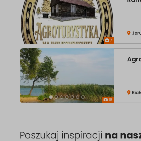
Jer
7
Agro
Biał
18
Poszukaj inspiracji
na nas