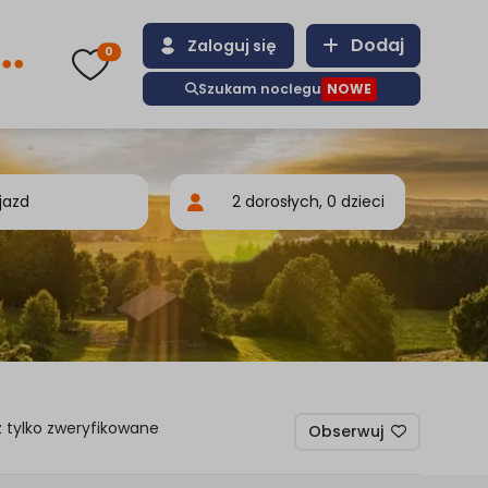
Dodaj
Zaloguj się
0
Szukam noclegu
NOWE
 tylko zweryfikowane
Obserwuj