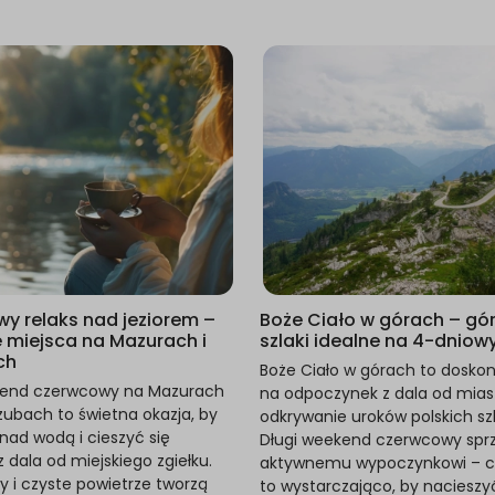
y relaks nad jeziorem –
Boże Ciało w górach – gór
e miejsca na Mazurach i
szlaki idealne na 4-dnio
ch
Boże Ciało w górach to dosko
kend czerwcowy na Mazurach
na odpoczynek z dala od miast
zubach to świetna okazja, by
odkrywanie uroków polskich sz
ad wodą i cieszyć się
Długi weekend czerwcowy sprz
 dala od miejskiego zgiełku.
aktywnemu wypoczynkowi – cz
sy i czyste powietrze tworzą
to wystarczająco, by nacieszyć