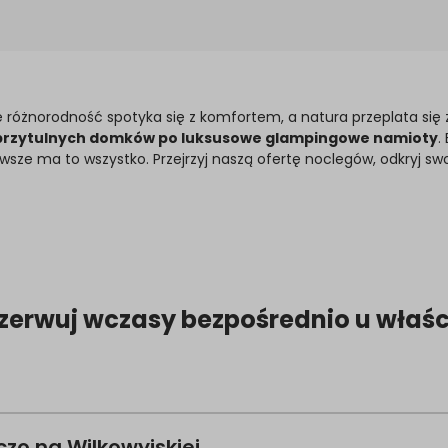
 różnorodność spotyka się z komfortem, a natura przeplata się z
przytulnych domków po luksusowe glampingowe namioty
.
ze ma to wszystko. Przejrzyj naszą ofertę noclegów, odkryj swo
zerwuj wczasy bezpośrednio u właśc
zo na Wilkowyjskiej