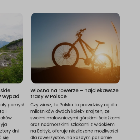
skie
Wiosna na rowerze – najciekawsze
wy wypad
trasy w Polsce
nały pomysł
Czy wiesz, że Polska to prawdziwy raj dla
a i
miłośników dwóch kółek? Kraj ten, ze
laków.
swoimi malowniczymi górskimi ścieżkami
yja
oraz nadmorskimi szlakami z widokiem
tery dni
na Bałtyk, oferuje niezliczone możliwości
 się
dla rowerzystów na każdym poziomie