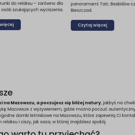
runki do relaksu – zarówno dla
panoramami Tatr, Beskidów c
 i osób szukających wyciszenia.
Bieszczad.
 więcej
Czytaj więcej
sze
 na Mazowszu, a poczujesz się bliżej natury
, jakbyś na chwil
stykę Mazowsze z wyżywieniem, gdzie można poczuć autentyczny
wygodne domki letniskowe na Mazowszu, które zapewnią Ci konta
laksu i ciszy, jak oaza, w której znajdziesz spokój.
go warto tu przyjechać?