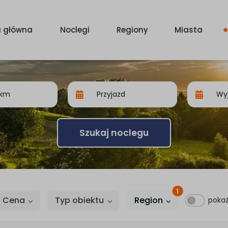
a główna
Noclegi
Regiony
Miasta
Szukaj noclegu
1
Cena
Typ obiektu
Region
pokaż