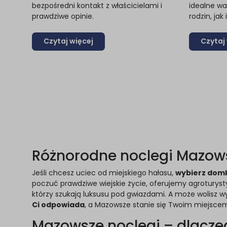
bezpośredni kontakt z właścicielami i
idealne wa
prawdziwe opinie.
rodzin, jak
Czytaj więcej
Czytaj
Różnorodne noclegi Mazow
Jeśli chcesz uciec od miejskiego hałasu,
wybierz domki
poczuć prawdziwe wiejskie życie, oferujemy agrotury
którzy szukają luksusu pod gwiazdami. A może wolisz 
Ci odpowiada
, a Mazowsze stanie się Twoim miejscem re
Mazowsze noclegi – dlacze