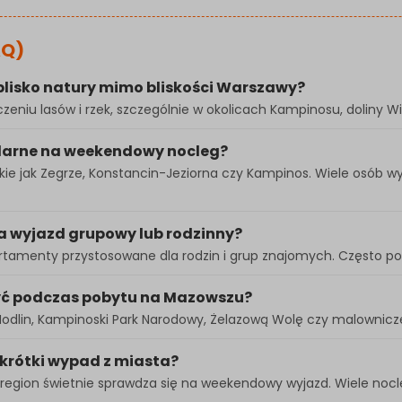
AQ)
lisko natury mimo bliskości Warszawy?
czeniu lasów i rzek, szczególnie w okolicach Kampinosu, doliny 
larne na weekendowy nocleg?
kie jak Zegrze, Konstancin-Jeziorna czy Kampinos. Wiele osób w
 wyjazd grupowy lub rodzinny?
artamenty przystosowane dla rodzin i grup znajomych. Często pos
zyć podczas pobytu na Mazowszu?
odlin, Kampinoski Park Narodowy, Żelazową Wolę czy malownicz
krótki wypad z miasta?
om region świetnie sprawdza się na weekendowy wyjazd. Wiele noc