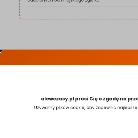
Oferty specjalne
Szukam Noclegu
Cennik dla Gospodarzy
Dodaj obiekt noclegowy
alewczasy.pl prosi Cię o zgodę na prz
Używamy plików cookie, aby zapewnić najlepsze 
Płatności obsługiwane przez:
🍪 Ustawienia cookies