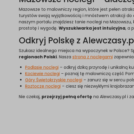
Mazowsze to malowniczy region, które jest pełen atrakc
turystów swoją wyjątkowością i mnóstwem atrakcji do 
naszym portalu znajdziesz tanie noclegi na Mazowszu, k
prostotę i wygodę.
Wyszukiwarka jest intuicyjna
, a 
Odkryj Polskę z Alewczasy.p
Szukasz idealnego miejsca na wypoczynek w Polsce? Sp
regionach Polski
. Nasza
strona z noclegami
zapewnia ł
Podlasie noclegi
– odkryj dziką przyrodę i unikalną k
Kociewie noclegi
– poznaj tę malowniczą część Pomor
Góry Świętokrzyskie noclegi
– zanurz się w sercu pol
Roztocze noclegi
– ciesz się niezwykłymi krajobrazam
Nie czekaj,
przejrzyj pełną ofertę
na Alewczasy.pl i za