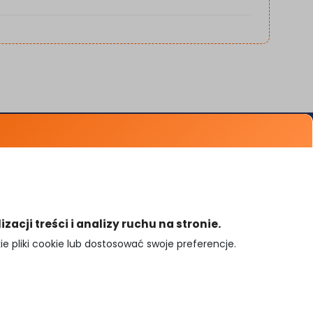
Porady
Popularne miasta
Przypomnienie hasła
Mapa noclegów
cji treści i analizy ruchu na stronie.
 pliki cookie lub dostosować swoje preferencje.