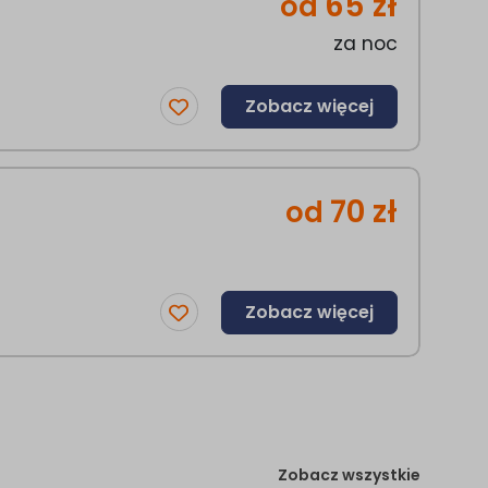
65
zł
od
za noc
Zobacz więcej
70
zł
od
Zobacz więcej
Zobacz wszystkie