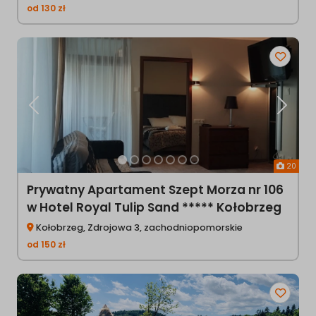
od
130
zł
Poprzednia
Następ
20
Prywatny Apartament Szept Morza nr 106
w Hotel Royal Tulip Sand ***** Kołobrzeg
Kołobrzeg, Zdrojowa 3, zachodniopomorskie
od
150
zł