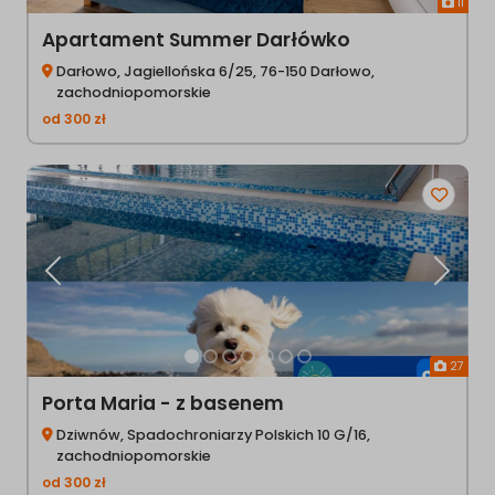
11
Apartament Summer Darłówko
Darłowo, Jagiellońska 6/25, 76-150 Darłowo,
zachodniopomorskie
od
300
zł
Poprzednia
Następ
27
Porta Maria - z basenem
Dziwnów, Spadochroniarzy Polskich 10 G/16,
zachodniopomorskie
od
300
zł