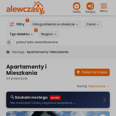
Menu
Dodaj
Zaloguj
1
Filtry
Udogodnienia w obiekcie
Cena
1
Typ obiektu
Region
pokaż tylko zweryfikowane
alewczasy.pl
›
Noclegi
›
Apartamenty i Mieszkania
Apartamenty i
Mieszkania
Pokaż na mapie
24 propozycji
Sortuj
Najnowsze
🔍 Szukam noclegu
NOWE
Nie znalazłeś? Dodaj zapytanie bezpłatnie →