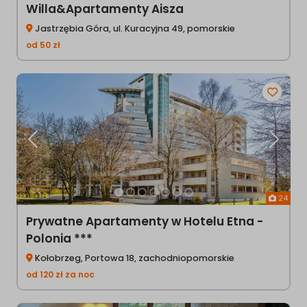
Willa&Apartamenty Aisza
Jastrzębia Góra, ul. Kuracyjna 49, pomorskie
od
50
zł
Poprzednia
Następ
24
Prywatne Apartamenty w Hotelu Etna -
Polonia ***
Kołobrzeg, Portowa 18, zachodniopomorskie
od
120
zł
za noc