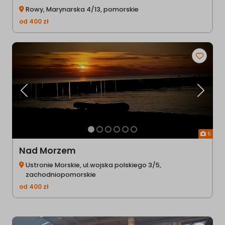
Rowy, Marynarska 4/13, pomorskie
od
400
zł
Poprzednia
Następ
6
Nad Morzem
Ustronie Morskie, ul.wojska polskiego 3/5,
zachodniopomorskie
od
400
zł