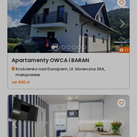
Poprzednia
Następ
29
Apartamenty OWCA i BARAN
Krościenko nad Dunajcem, Ul. Słoneczna 36A,
małopolskie
od
400
zł
Poprzednia
Następ