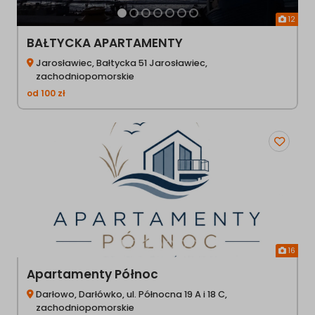
12
BAŁTYCKA APARTAMENTY
Jarosławiec, Bałtycka 51 Jarosławiec,
zachodniopomorskie
od
100
zł
Poprzednia
Następ
16
Apartamenty Północ
Darłowo, Darłówko, ul. Północna 19 A i 18 C,
zachodniopomorskie