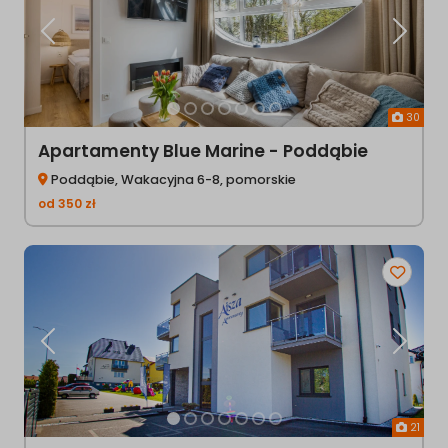
Poprzednia
Następ
30
Apartamenty Blue Marine - Poddąbie
Poddąbie, Wakacyjna 6-8, pomorskie
od
350
zł
Poprzednia
Następ
21