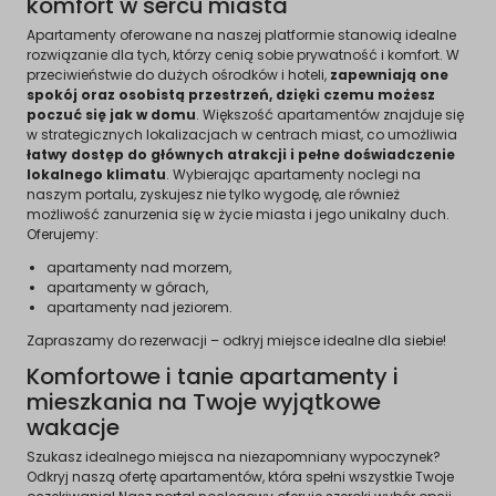
komfort w sercu miasta
Apartamenty oferowane na naszej platformie stanowią idealne
rozwiązanie dla tych, którzy cenią sobie prywatność i komfort. W
przeciwieństwie do dużych ośrodków i hoteli,
zapewniają one
spokój oraz osobistą przestrzeń, dzięki czemu możesz
poczuć się jak w domu
. Większość apartamentów znajduje się
w strategicznych lokalizacjach w centrach miast, co umożliwia
łatwy dostęp do głównych atrakcji i pełne doświadczenie
lokalnego klimatu
. Wybierając apartamenty noclegi na
naszym portalu, zyskujesz nie tylko wygodę, ale również
możliwość zanurzenia się w życie miasta i jego unikalny duch.
Oferujemy:
apartamenty nad morzem,
apartamenty w górach,
apartamenty nad jeziorem.
Zapraszamy do rezerwacji – odkryj miejsce idealne dla siebie!
Komfortowe i tanie apartamenty i
mieszkania na Twoje wyjątkowe
wakacje
Szukasz idealnego miejsca na niezapomniany wypoczynek?
Odkryj naszą ofertę apartamentów, która spełni wszystkie Twoje