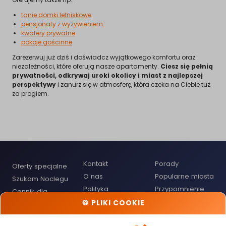
tanie domki letniskowe
pensjonaty z wyżywieniem
kwatery prywatne
pokoje gościnne
Zarezerwuj już dziś i doświadcz wyjątkowego komfortu oraz
niezależności, które oferują nasze apartamenty.
Ciesz się pełnią
prywatności, odkrywaj uroki okolicy i miast z najlepszej
perspektywy
i zanurz się w atmosferę, która czeka na Ciebie tuż
za progiem.
Kontakt
Porady
Oferty specjalne
O nas
Popularne miasta
Szukam Noclegu
Polityka
Przypomnienie
Cennik dla
Prywatności
hasła
Gospodarzy
🍪 PLIKI COOKIE
Regulamin
Mapa noclegów
Dodaj obiekt
noclegowy