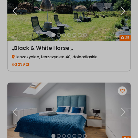
Poprzednia
Następ
25
„Black & White Horse „
Leszczyniec, Leszczyniec 40, dolnośląskie
od
299
zł
Poprzednia
Następ