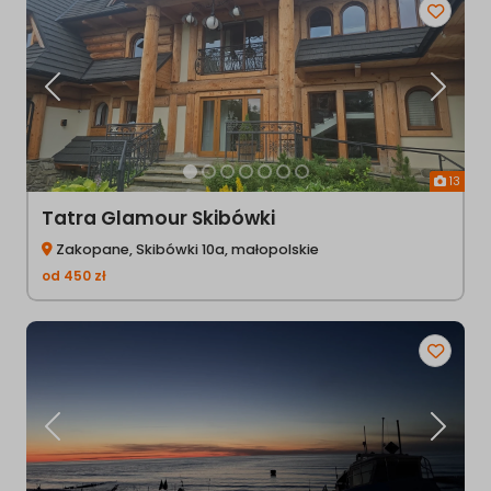
Poprzednia
Następ
13
Tatra Glamour Skibówki
Zakopane, Skibówki 10a, małopolskie
od
450
zł
Poprzednia
Następ