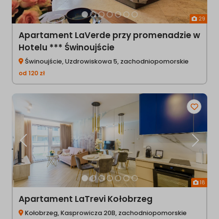
29
Apartament LaVerde przy promenadzie w
Hotelu *** Świnoujście
Świnoujście, Uzdrowiskowa 5, zachodniopomorskie
od
120
zł
Poprzednia
Następ
18
Apartament LaTrevi Kołobrzeg
Kołobrzeg, Kasprowicza 20B, zachodniopomorskie