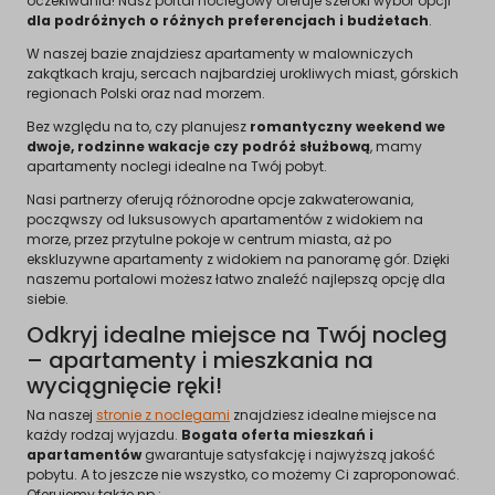
oczekiwania! Nasz portal noclegowy oferuje szeroki wybór opcji
dla podróżnych o różnych preferencjach i budżetach
.
W naszej bazie znajdziesz apartamenty w malowniczych
zakątkach kraju, sercach najbardziej urokliwych miast, górskich
regionach Polski oraz nad morzem.
Bez względu na to, czy planujesz
romantyczny weekend we
dwoje, rodzinne wakacje czy podróż służbową
, mamy
apartamenty noclegi idealne na Twój pobyt.
Nasi partnerzy oferują różnorodne opcje zakwaterowania,
począwszy od luksusowych apartamentów z widokiem na
morze, przez przytulne pokoje w centrum miasta, aż po
ekskluzywne apartamenty z widokiem na panoramę gór. Dzięki
naszemu portalowi możesz łatwo znaleźć najlepszą opcję dla
siebie.
Odkryj idealne miejsce na Twój nocleg
– apartamenty i mieszkania na
wyciągnięcie ręki!
Na naszej
stronie z noclegami
znajdziesz idealne miejsce na
każdy rodzaj wyjazdu.
Bogata oferta mieszkań i
apartamentów
gwarantuje satysfakcję i najwyższą jakość
pobytu. A to jeszcze nie wszystko, co możemy Ci zaproponować.
Oferujemy także np.: