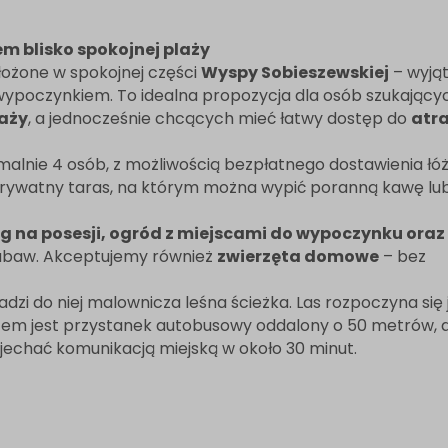
 blisko spokojnej plaży
ożone w spokojnej części
Wyspy Sobieszewskiej
– wyją
 wypoczynkiem. To idealna propozycja dla osób szukając
laży
, a jednocześnie chcących mieć łatwy dostęp do
atra
alnie 4 osób, z możliwością bezpłatnego dostawienia łó
prywatny taras, na którym można wypić poranną kawę lu
g na posesji, ogród z miejscami do wypoczynku oraz g
zabaw. Akceptujemy również
zwierzęta domowe
– bez
adzi do niej malownicza leśna ścieżka. Las rozpoczyna się 
 jest przystanek autobusowy oddalony o 50 metrów, d
chać komunikacją miejską w około 30 minut.