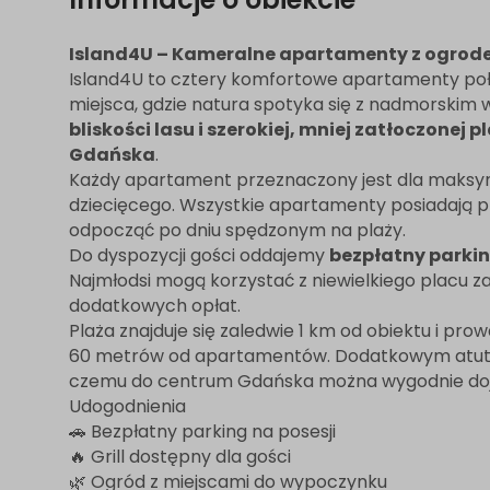
Island4U – Kameralne apartamenty z ogrodem
Island4U to cztery komfortowe apartamenty poł
miejsca, gdzie natura spotyka się z nadmorskim
bliskości lasu i szerokiej, mniej zatłoczonej p
Gdańska
.
Każdy apartament przeznaczony jest dla maksym
dziecięcego. Wszystkie apartamenty posiadają 
odpocząć po dniu spędzonym na plaży.
Do dyspozycji gości oddajemy
bezpłatny parkin
Najmłodsi mogą korzystać z niewielkiego placu 
dodatkowych opłat.
Plaża znajduje się zaledwie 1 km od obiektu i prow
60 metrów od apartamentów. Dodatkowym atutem
czemu do centrum Gdańska można wygodnie doje
Udogodnienia
🚗 Bezpłatny parking na posesji
🔥 Grill dostępny dla gości
🌿 Ogród z miejscami do wypoczynku