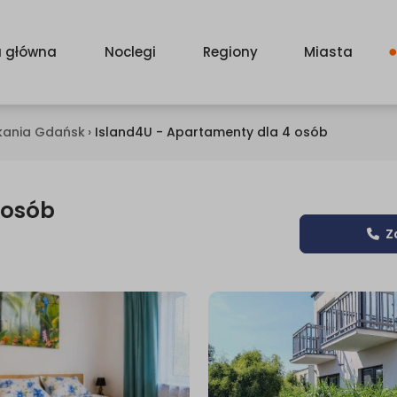
a główna
Noclegi
Regiony
Miasta
kania Gdańsk
›
Island4U - Apartamenty dla 4 osób
 osób
Z