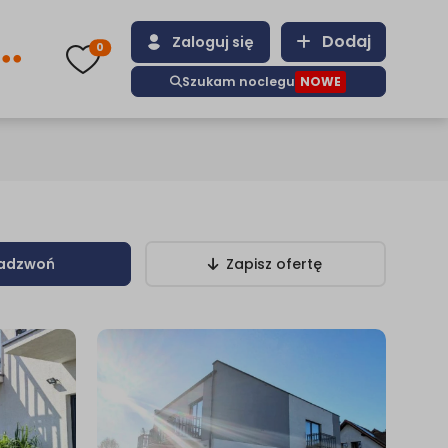
Dodaj
Zaloguj się
0
Szukam noclegu
NOWE
adzwoń
Zapisz ofertę