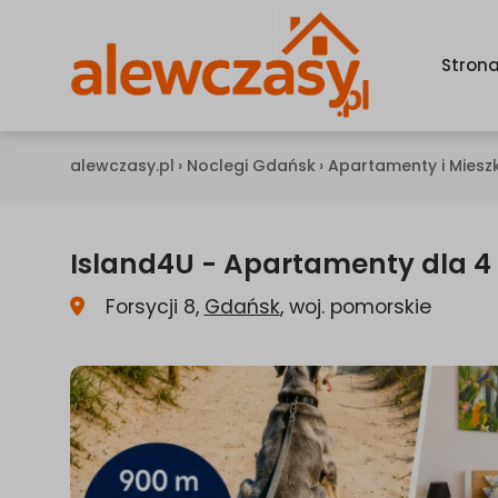
Stron
alewczasy.pl
›
Noclegi Gdańsk
›
Apartamenty i Miesz
Island4U - Apartamenty dla 4
Forsycji 8,
Gdańsk
, woj. pomorskie