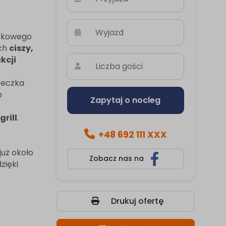
tkowego
ych
ciszy,
kcji
żeczka
b
Zapytaj o nocleg
rill
.
+48 692 111 XXX
już około
Zobacz nas na
zięki
Drukuj ofertę