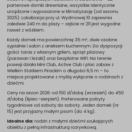
parterowe domki drewniane, wszystkie identycznie
urządzone i wyposażone w klimatyzację (od sezonu
2025). Lokalizacja przy ul. Wydmowej 10 zapewnia
zaledwie 240 m do plaży – zejście nr 211 jest wygodne
nawet z wózkiem.
Każdy domek ma powierzchnię 35 m², dwie osobne
sypialnie i salon z aneksem kuchennym. Do dyspozycji
gości: taras z własnym grilem, sprzęt plażowy
(parawan i leżaki) oraz bezpłatne WiFi. Na terenie
posesji działa Mini Club, Active Club i plac zabaw z
Wielkim Statkiem Pirackim o długości 6,5 m – to
miejsce projektowane z myślą wyłącznie o rodzinach z
dziećmi.
Ceny na sezon 2026: od 150 zł/dobę (wrzesień) do 450
zł/dobę (lipiec–sierpień). Preferowane pobyty
tygodniowe od soboty do soboty. Jeden domek (nr
15) jest przyjazny małym psom (do 4 kg).
Idealne dla:
rodzin z małymi dziećmi szukających
obiektu z pełną infrastrukturą rozrywkową.