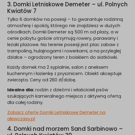
3. Domki Letniskowe Demeter – ul. Polnych
Kwiatów 7
Tylko 6 domków na posesji – to gwarantuje rodzinną
atmosferę i spokój, którego nie znajdziesz w dużych
ośrodkach. Domki Demeter są 500 m od plaży, a w
cenie pobytu goście otrzymują rowery, parawany i
leżaki plażowe. Na terenie posesji jest plac zabaw z
trampoliną, hulajnogami i rowerkami, a na przyległej
działce – ogrodzony teren z boiskiem do siatkówki.
Każdy domek ma 2 sypialnie, salon z aneksem
kuchennym i łazienkę z prysznicem. Obiekt akceptuje
zwierzęta. Ceny od 260 zł/dobę.
Idealne dla:
rodzin z dziećmi i właścicieli psów
szukających kameralnego miejsca z aktywną ofertą
dla całej rodziny.
Zobacz ofertę Domki Letniskowe Demeter na
alewczasy.pl
4. Domki nad morzem Sand Sarbinowo –