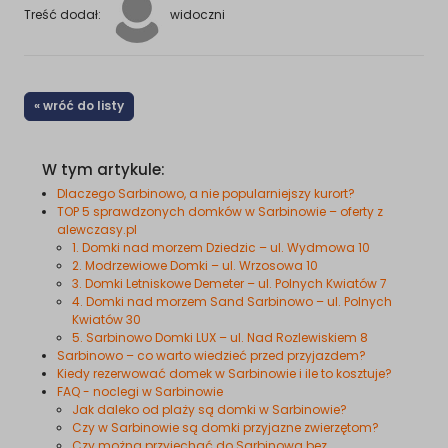
Treść dodał:
widoczni
« wróć do listy
W tym artykule:
Dlaczego Sarbinowo, a nie popularniejszy kurort?
TOP 5 sprawdzonych domków w Sarbinowie – oferty z
alewczasy.pl
1. Domki nad morzem Dziedzic – ul. Wydmowa 10
2. Modrzewiowe Domki – ul. Wrzosowa 10
3. Domki Letniskowe Demeter – ul. Polnych Kwiatów 7
4. Domki nad morzem Sand Sarbinowo – ul. Polnych
Kwiatów 30
5. Sarbinowo Domki LUX – ul. Nad Rozlewiskiem 8
Sarbinowo – co warto wiedzieć przed przyjazdem?
Kiedy rezerwować domek w Sarbinowie i ile to kosztuje?
FAQ - noclegi w Sarbinowie
Jak daleko od plaży są domki w Sarbinowie?
Czy w Sarbinowie są domki przyjazne zwierzętom?
Czy można przyjechać do Sarbinowa bez