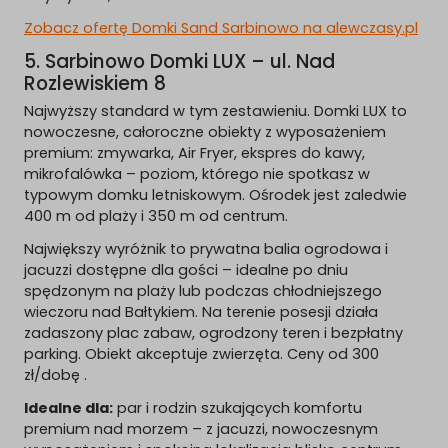
Zobacz ofertę Domki Sand Sarbinowo na alewczasy.pl
5. Sarbinowo Domki LUX – ul. Nad
Rozlewiskiem 8
Najwyższy standard w tym zestawieniu. Domki LUX to
nowoczesne, całoroczne obiekty z wyposażeniem
premium: zmywarka, Air Fryer, ekspres do kawy,
mikrofalówka – poziom, którego nie spotkasz w
typowym domku letniskowym. Ośrodek jest zaledwie
400 m od plaży i 350 m od centrum.
Największy wyróżnik to prywatna balia ogrodowa i
jacuzzi dostępne dla gości – idealne po dniu
spędzonym na plaży lub podczas chłodniejszego
wieczoru nad Bałtykiem. Na terenie posesji działa
zadaszony plac zabaw, ogrodzony teren i bezpłatny
parking. Obiekt akceptuje zwierzęta. Ceny od 300
zł/dobę .
Idealne dla:
par i rodzin szukających komfortu
premium nad morzem – z jacuzzi, nowoczesnym