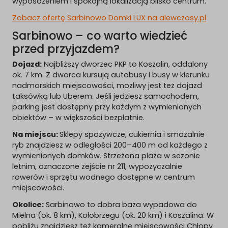
wyposażeniem i spokojną lokalizacją blisko centrum.
Zobacz ofertę Sarbinowo Domki LUX na alewczasy.pl
Sarbinowo – co warto wiedzieć
przed przyjazdem?
Dojazd:
Najbliższy dworzec PKP to Koszalin, oddalony
ok. 7 km. Z dworca kursują autobusy i busy w kierunku
nadmorskich miejscowości, możliwy jest też dojazd
taksówką lub Uberem. Jeśli jedziesz samochodem,
parking jest dostępny przy każdym z wymienionych
obiektów – w większości bezpłatnie.
Na miejscu:
Sklepy spożywcze, cukiernia i smażalnie
ryb znajdziesz w odległości 200–400 m od każdego z
wymienionych domków. Strzeżona plaża w sezonie
letnim, oznaczone zejście nr 211, wypożyczalnie
rowerów i sprzętu wodnego dostępne w centrum
miejscowości.
Okolice:
Sarbinowo to dobra baza wypadowa do
Mielna (ok. 8 km), Kołobrzegu (ok. 20 km) i Koszalina. W
pobliżu znajdziesz też kameralne miejscowości Chłopy