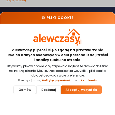
🍪 PLIKI COOKIE
Kontakt
Porady
Oferty specjalne
O nas
Popularne miasta
Szukam Noclegu
Polityka
Przypomnienie
Cennik dla
Prywatności
hasła
Gospodarzy
Regulamin
Mapa noclegów
Dodaj obiekt
noclegowy
alewczasy.pl prosi Cię o zgodę na przetwarzanie
Twoich danych osobowych w celu personalizacji treści
i analizy ruchu na stronie.
Odwiedź nas:
Używamy plików cookie, aby zapewnić najlepsze doświadczenia
na naszej stronie. Możesz zaakceptować wszystkie pliki cookie
lub dostosować swoje preferencje.
Przeczytaj naszą
Politykę prywatności
oraz
Regulamin
.
Płatności obsługiwane przez:
Odmów
Dostosuj
Akceptuj wszystkie
🍪 Ustawienia cookies