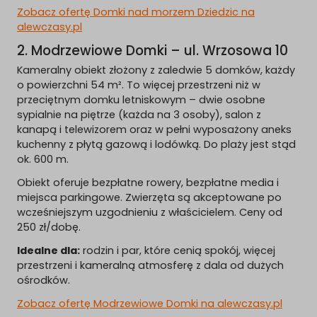
Zobacz ofertę Domki nad morzem Dziedzic na
alewczasy.pl
2. Modrzewiowe Domki – ul. Wrzosowa 10
Kameralny obiekt złożony z zaledwie 5 domków, każdy
o powierzchni 54 m². To więcej przestrzeni niż w
przeciętnym domku letniskowym – dwie osobne
sypialnie na piętrze (każda na 3 osoby), salon z
kanapą i telewizorem oraz w pełni wyposażony aneks
kuchenny z płytą gazową i lodówką. Do plaży jest stąd
ok. 600 m.
Obiekt oferuje bezpłatne rowery, bezpłatne media i
miejsca parkingowe. Zwierzęta są akceptowane po
wcześniejszym uzgodnieniu z właścicielem. Ceny od
250 zł/dobę.
Idealne dla:
rodzin i par, które cenią spokój, więcej
przestrzeni i kameralną atmosferę z dala od dużych
ośrodków.
Zobacz ofertę Modrzewiowe Domki na alewczasy.pl