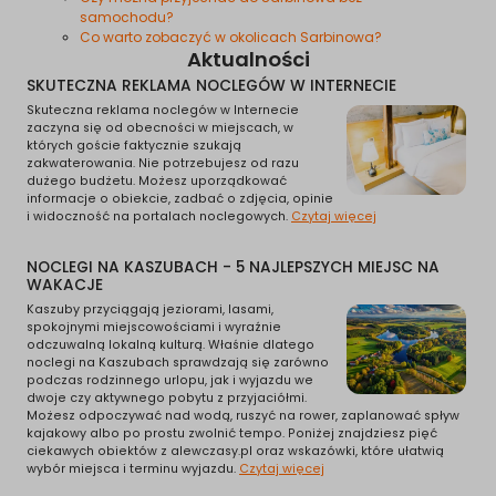
samochodu?
Co warto zobaczyć w okolicach Sarbinowa?
Aktualności
SKUTECZNA REKLAMA NOCLEGÓW W INTERNECIE
Skuteczna reklama noclegów w Internecie
zaczyna się od obecności w miejscach, w
których goście faktycznie szukają
zakwaterowania. Nie potrzebujesz od razu
dużego budżetu. Możesz uporządkować
informacje o obiekcie, zadbać o zdjęcia, opinie
i widoczność na portalach noclegowych.
Czytaj więcej
NOCLEGI NA KASZUBACH - 5 NAJLEPSZYCH MIEJSC NA
WAKACJE
Kaszuby przyciągają jeziorami, lasami,
spokojnymi miejscowościami i wyraźnie
odczuwalną lokalną kulturą. Właśnie dlatego
noclegi na Kaszubach sprawdzają się zarówno
podczas rodzinnego urlopu, jak i wyjazdu we
dwoje czy aktywnego pobytu z przyjaciółmi.
Możesz odpoczywać nad wodą, ruszyć na rower, zaplanować spływ
kajakowy albo po prostu zwolnić tempo. Poniżej znajdziesz pięć
ciekawych obiektów z alewczasy.pl oraz wskazówki, które ułatwią
wybór miejsca i terminu wyjazdu.
Czytaj więcej