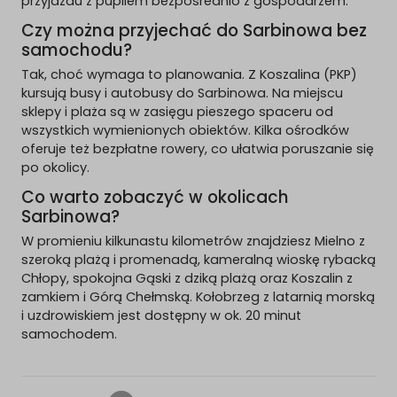
przyjazdu z pupilem bezpośrednio z gospodarzem.
Czy można przyjechać do Sarbinowa bez
samochodu?
Tak, choć wymaga to planowania. Z Koszalina (PKP)
kursują busy i autobusy do Sarbinowa. Na miejscu
sklepy i plaża są w zasięgu pieszego spaceru od
wszystkich wymienionych obiektów. Kilka ośrodków
oferuje też bezpłatne rowery, co ułatwia poruszanie się
po okolicy.
Co warto zobaczyć w okolicach
Sarbinowa?
W promieniu kilkunastu kilometrów znajdziesz Mielno z
szeroką plażą i promenadą, kameralną wioskę rybacką
Chłopy, spokojna Gąski z dziką plażą oraz Koszalin z
zamkiem i Górą Chełmską. Kołobrzeg z latarnią morską
i uzdrowiskiem jest dostępny w ok. 20 minut
samochodem.