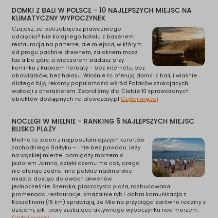
DOMKI Z BALI W POLSCE - 10 NAJLEPSZYCH MIEJSC NA
KLIMATYCZNY WYPOCZYNEK
Czujesz, że potrzebujesz prawdziwego
odcięcia? Nie kolejnego hotelu z basenem i
restauracją na parterze, ale miejsca, w którym
od progu pachnie drewnem, za oknem masz
las albo góry, a wieczorem siadasz przy
kominku z kubkiem herbaty – bez internetu, bez
obowiązków, bez hałasu. Właśnie to oferują domki z bali, i właśnie
dlatego biją rekordy popularności wśród Polaków szukających
wakacji z charakterem. Zebraliśmy dla Ciebie 10 sprawdzonych
obiektów dostępnych na alewczasy.pl
Czytaj więcej
NOCLEGI W MIELNIE - RANKING 5 NAJLEPSZYCH MIEJSC
BLISKO PLAŻY
Mielno to jeden z najpopularniejszych kurortów
zachodniego Bałtyku – i nie bez powodu. Leży
na wąskiej mierzei pomiędzy morzem a
jeziorem Jamno, dzięki czemu ma coś, czego
nie oferuje żadne inne polskie nadmorskie
miasto: dostęp do dwóch akwenów
jednocześnie. Szeroka, piaszczysta plaża, rozbudowana
promenada, restauracje, smażalnie ryb i dobra komunikacja z
Koszalinem (15 km) sprawiają, że Mielno przyciąga zarówno rodziny z
dziećmi, jak i pary szukające aktywnego wypoczynku nad morzem.
Czytaj więcej