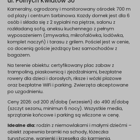
ul. Polnych Kwiatów 30
Kameralny, ogrodzony i monitorowany ośrodek 700 m
od plaży i centrum Sarbinowa. Każdy domek jest dla 6
osób i składa się z 2 sypialni na piętrze, salonu z
rozkładaną sofą, aneksu kuchennego z pełnym
wyposażeniem (zmywarka, mikrofalówka, lodówka,
komplet naczyń) i tarasu z grilem. Pościel jest w cenie,
co docenią goście jeżdżący bez samochodów z
bagażem.
Na terenie obiektu: certyfikowany plac zabaw z
trampoliną, piaskownicą i zjeżdżalniami, bezpłatne
rowery dla dzieci i dorosłych, riksze i wózki plażowe
oraz bezpłatne WiFi i parking. Zwierzęta akceptowane
po uzgodnieniu.
Ceny 2026: od 200 zł/dobę (wrzesień) do 490 zł/dobę
(szczyt sezonu, minimun 6 nocy). Wszystkie media,
sprzątanie końcowe i parking są wliczone w cenę.
Idealne dla:
rodzin z niemowlakami i małymi dziećmi –
obiekt zapewnia bramki na schody, łóżeczka
turystyczne, wanienki i krzesełka do karmienia.