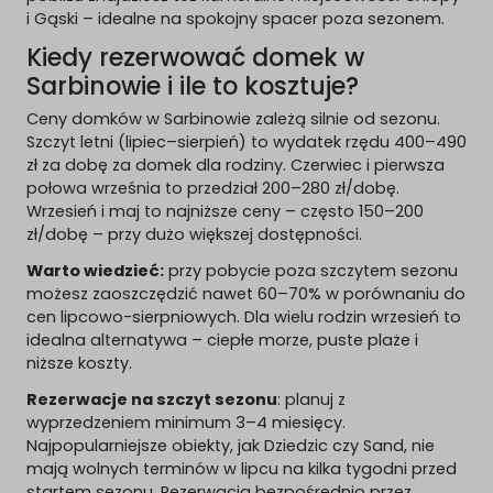
i Gąski – idealne na spokojny spacer poza sezonem.
Kiedy rezerwować domek w
Sarbinowie i ile to kosztuje?
Ceny domków w Sarbinowie zależą silnie od sezonu.
Szczyt letni (lipiec–sierpień) to wydatek rzędu 400–490
zł za dobę za domek dla rodziny. Czerwiec i pierwsza
połowa września to przedział 200–280 zł/dobę.
Wrzesień i maj to najniższe ceny – często 150–200
zł/dobę – przy dużo większej dostępności.
Warto wiedzieć:
przy pobycie poza szczytem sezonu
możesz zaoszczędzić nawet 60–70% w porównaniu do
cen lipcowo-sierpniowych. Dla wielu rodzin wrzesień to
idealna alternatywa – ciepłe morze, puste plaże i
niższe koszty.
Rezerwacje na szczyt sezonu
: planuj z
wyprzedzeniem minimum 3–4 miesięcy.
Najpopularniejsze obiekty, jak Dziedzic czy Sand, nie
mają wolnych terminów w lipcu na kilka tygodni przed
startem sezonu. Rezerwacja bezpośrednio przez