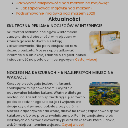
Jak wybrać miejscowość nad morzem na majówkę?
Jak zaplanować majówkę nad morzem?
Podsumowanie: majówka nad morzem 2026
Aktualności
SKUTECZNA REKLAMA NOCLEGÓW W INTERNECIE
Skuteczna reklama noclegów w Internecie
zaczyna się od obecności w miejscach, w
których goście faktycznie szukają
zakwaterowania. Nie potrzebujesz od razu
dużego budżetu. Możesz uporządkować
informacje o obiekcie, zadbać o zdjęcia, opinie
i widoczność na portalach noclegowych.
Czytaj więcej
NOCLEGI NA KASZUBACH - 5 NAJLEPSZYCH MIEJSC NA
WAKACJE
Kaszuby przyciągają jeziorami, lasami,
spokojnymi miejscowościami i wyraźnie
odczuwalną lokalną kulturą. Właśnie dlatego
noclegi na Kaszubach sprawdzają się zarówno
podczas rodzinnego urlopu, jak i wyjazdu we
dwoje czy aktywnego pobytu z przyjaciółmi.
Możesz odpoczywać nad wodą, ruszyć na rower, zaplanować spływ
kajakowy albo po prostu zwolnić tempo. Poniżej znajdziesz pięć
ciekawych obiektów z alewczasy.pl oraz wskazówki, które ułatwią
wybór miejsca i terminu wyjazdu.
Czytaj więcej