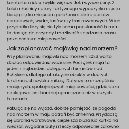
komfortem idzie zwykle większy tłok i wyższe ceny. Z
kolei miłośnicy natury i aktywnego wypoczynku często
kierują się ku miejscom położonym blisko parków
narodowych, wydm, lasów czy tras rowerowych. W ich
przypadku liczy się nie tyle sama popularność kurortu,
ile dostęp do przyrody i możliwość spędzania czasu
poza centrum miejscowości.
Jak zaplanować majówkę nad morzem?
Przy planowaniu majówki nad morzem 2026 warto
działać odpowiednio wcześnie. Początek maja to
jeden z najbardziej obleganych terminów nad
Bałtykiem, dlatego atrakcyjne obiekty w dobrych
lokalizacjach szybko znikają. Dotyczy to szczególnie
mniejszych, spokojniejszych miejscowości, gdzie baza
noclegowa jest bardziej ograniczona niż w dużych
kurortach.
Pakując się na wyjazd, dobrze pamiętać, że pogoda
nad morzem w maju potrafi być zmienna. Przydadzą
się ubrania warstwowe, cieplejsza bluza lub kurtka na
wieczór, wygodne buty i rzeczy odpowiednie zarówno