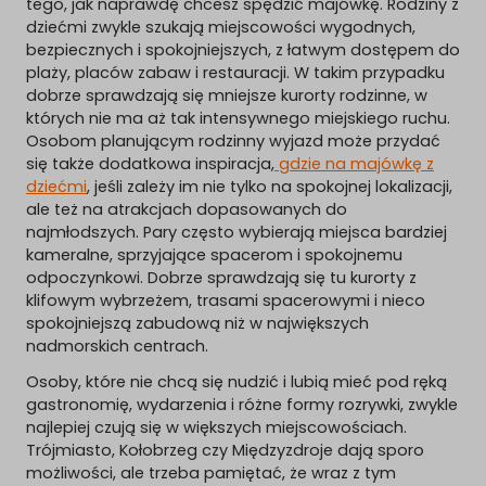
tego, jak naprawdę chcesz spędzić majówkę. Rodziny z
dziećmi zwykle szukają miejscowości wygodnych,
bezpiecznych i spokojniejszych, z łatwym dostępem do
plaży, placów zabaw i restauracji. W takim przypadku
dobrze sprawdzają się mniejsze kurorty rodzinne, w
których nie ma aż tak intensywnego miejskiego ruchu.
Osobom planującym rodzinny wyjazd może przydać
się także dodatkowa inspiracja,
gdzie na majówkę z
dziećmi
, jeśli zależy im nie tylko na spokojnej lokalizacji,
ale też na atrakcjach dopasowanych do
najmłodszych. Pary często wybierają miejsca bardziej
kameralne, sprzyjające spacerom i spokojnemu
odpoczynkowi. Dobrze sprawdzają się tu kurorty z
klifowym wybrzeżem, trasami spacerowymi i nieco
spokojniejszą zabudową niż w największych
nadmorskich centrach.
Osoby, które nie chcą się nudzić i lubią mieć pod ręką
gastronomię, wydarzenia i różne formy rozrywki, zwykle
najlepiej czują się w większych miejscowościach.
Trójmiasto, Kołobrzeg czy Międzyzdroje dają sporo
możliwości, ale trzeba pamiętać, że wraz z tym