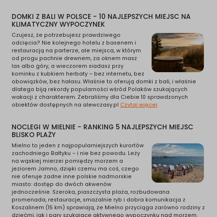
DOMKI Z BALI W POLSCE - 10 NAJLEPSZYCH MIEJSC NA
KLIMATYCZNY WYPOCZYNEK
Czujesz, że potrzebujesz prawdziwego
odcięcia? Nie kolejnego hotelu z basenem i
restauracją na parterze, ale miejsca, w którym
od progu pachnie drewnem, za oknem masz
las albo góry, a wieczorem siadasz przy
kominku z kubkiem herbaty – bez internetu, bez
obowiązków, bez hałasu. Właśnie to oferują domki z bali, i właśnie
dlatego biją rekordy popularności wśród Polaków szukających
wakacji z charakterem. Zebraliśmy dla Ciebie 10 sprawdzonych
obiektów dostępnych na alewczasy.pl
Czytaj więcej
NOCLEGI W MIELNIE - RANKING 5 NAJLEPSZYCH MIEJSC
BLISKO PLAŻY
Mielno to jeden z najpopularniejszych kurortów
zachodniego Bałtyku – i nie bez powodu. Leży
na wąskiej mierzei pomiędzy morzem a
jeziorem Jamno, dzięki czemu ma coś, czego
nie oferuje żadne inne polskie nadmorskie
miasto: dostęp do dwóch akwenów
jednocześnie. Szeroka, piaszczysta plaża, rozbudowana
promenada, restauracje, smażalnie ryb i dobra komunikacja z
Koszalinem (15 km) sprawiają, że Mielno przyciąga zarówno rodziny z
dziećmi, jak i pary szukające aktywnego wypoczynku nad morzem.