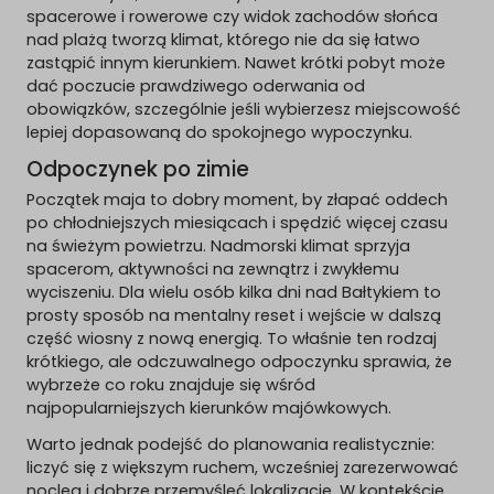
spacerowe i rowerowe czy widok zachodów słońca
nad plażą tworzą klimat, którego nie da się łatwo
zastąpić innym kierunkiem. Nawet krótki pobyt może
dać poczucie prawdziwego oderwania od
obowiązków, szczególnie jeśli wybierzesz miejscowość
lepiej dopasowaną do spokojnego wypoczynku.
Odpoczynek po zimie
Początek maja to dobry moment, by złapać oddech
po chłodniejszych miesiącach i spędzić więcej czasu
na świeżym powietrzu. Nadmorski klimat sprzyja
spacerom, aktywności na zewnątrz i zwykłemu
wyciszeniu. Dla wielu osób kilka dni nad Bałtykiem to
prosty sposób na mentalny reset i wejście w dalszą
część wiosny z nową energią. To właśnie ten rodzaj
krótkiego, ale odczuwalnego odpoczynku sprawia, że
wybrzeże co roku znajduje się wśród
najpopularniejszych kierunków majówkowych.
Warto jednak podejść do planowania realistycznie:
liczyć się z większym ruchem, wcześniej zarezerwować
nocleg i dobrze przemyśleć lokalizację. W kontekście