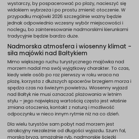
wystarczy, by pospacerować po plaży, nacieszyć się
widokiem wybrzeża i po prostu zmienić otoczenie. W
przypadku majówki 2026 szczególnie ważny będzie
jednak odpowiednio wczesny wybór miejscowości i
noclegu, bo zainteresowanie nadmorskimi kierunkami
tradycyjnie będzie bardzo duże.
Nadmorska atmosfera i wiosenny klimat -
siła majówki nad Bałtykiem
Mimo większego ruchu turystycznego majówka nad
morzem nadal ma swój wyjątkowy charakter. To czas,
kiedy wiele osób po raz pierwszy w roku wraca na
plażę, korzysta z dłuższych spacerów brzegiem morza i
spędza czas na świeżym powietrzu. Wiosenny wyjazd
nad Bałtyk nie musi oznaczać plażowania w letnim
stylu – jego największą wartością często jest właśnie
zmiana otoczenia, kontakt z naturą i możliwość
odpoczynku w nieco innym rytmie niż na co dzień.
Dla wielu turystów sam pobyt nad morzem jest
atrakcyjny niezależnie od długości wyjazdu. Szum fal,
morska bryza, smażalnie ryb, nadmorskie ścieżki