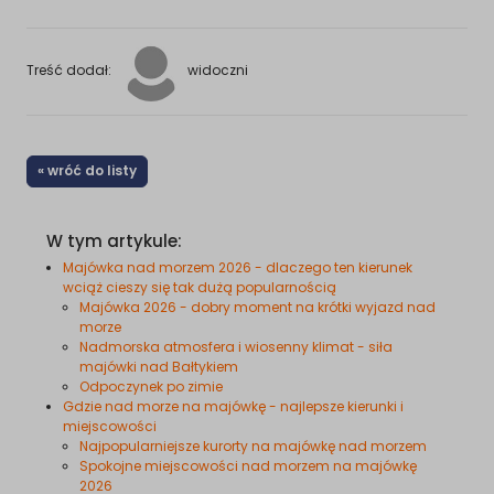
Treść dodał:
widoczni
« wróć do listy
W tym artykule:
Majówka nad morzem 2026 - dlaczego ten kierunek
wciąż cieszy się tak dużą popularnością
Majówka 2026 - dobry moment na krótki wyjazd nad
morze
Nadmorska atmosfera i wiosenny klimat - siła
majówki nad Bałtykiem
Odpoczynek po zimie
Gdzie nad morze na majówkę - najlepsze kierunki i
miejscowości
Najpopularniejsze kurorty na majówkę nad morzem
Spokojne miejscowości nad morzem na majówkę
2026