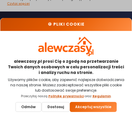
Czytaj więcej
🍪 PLIKI COOKIE
Kontakt
Porady
Oferty specjalne
O nas
Popularne miasta
Szukam Noclegu
Polityka
Przypomnienie
Cennik dla
Prywatności
hasła
Gospodarzy
Regulamin
Mapa noclegów
Dodaj obiekt
noclegowy
alewczasy.pl prosi Cię o zgodę na przetwarzanie
Twoich danych osobowych w celu personalizacji treści
i analizy ruchu na stronie.
Odwiedź nas:
Używamy plików cookie, aby zapewnić najlepsze doświadczenia
na naszej stronie. Możesz zaakceptować wszystkie pliki cookie
lub dostosować swoje preferencje.
Przeczytaj naszą
Politykę prywatności
oraz
Regulamin
.
Płatności obsługiwane przez:
Odmów
Dostosuj
Akceptuj wszystkie
🍪 Ustawienia cookies