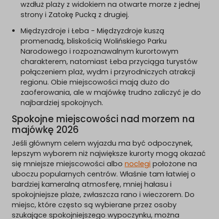
wzdłuż plaży z widokiem na otwarte morze z jednej
strony i Zatokę Pucką z drugiej.
Międzyzdroje i Łeba - Międzyzdroje kuszą
promenadą, bliskością Wolińskiego Parku
Narodowego i rozpoznawalnym kurortowym
charakterem, natomiast Łeba przyciąga turystów
połączeniem plaż, wydm i przyrodniczych atrakcji
regionu. Obie miejscowości mają dużo do
zaoferowania, ale w majówkę trudno zaliczyć je do
najbardziej spokojnych.
Spokojne miejscowości nad morzem na
majówkę 2026
Jeśli głównym celem wyjazdu ma być odpoczynek,
lepszym wyborem niż największe kurorty mogą okazać
się mniejsze miejscowości albo
noclegi
położone na
uboczu popularnych centrów. Właśnie tam łatwiej o
bardziej kameralną atmosferę, mniej hałasu i
spokojniejsze plaże, zwłaszcza rano i wieczorem. Do
miejsc, które często są wybierane przez osoby
szukające spokojniejszego wypoczynku, można