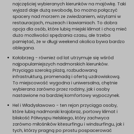
najczęściej wybieranych kierunków na majówkę. Taki
wyjazd daje dużą swobodę, bo można połączyć
spacery nad morzem ze zwiedzaniem, wizytami w
restauracjach, muzeach i kawiarniach. To dobra
opcja dla osób, które lubią miejski klimat i chcą mieć
dużo możliwości spędzania czasu, ale trzeba
pamiętać, że w długi weekend okolica bywa bardzo
oblegana.
Kołobrzeg - również od lat utrzymuje się wśród
najpopularniejszych nadmorskich kierunków.
Przyciąga szeroką plażą, rozbudowaną
infrastrukturą, promenadą i ofertą uzdrowiskową.
To miejscowość wygodna i uniwersalna, chętnie
wybierana zarówno przez rodziny, jak i osoby
nastawione na bardziej komfortowy wypoczynek.
Hel i Władysławowo - ten rejon przyciąga osoby,
które lubią nadmorski krajobraz, portowy klimat i
bliskość Półwyspu Helskiego, który zachwyca
zarówno miłośników kitesurfingu i windsurfingu, jak i
tych, którzy pragną po prostu pospacerować