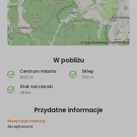
©
OpenStreetMap
contributors
W pobliżu
Centrum miasta
Sklep
1000 m
500 m
Stok narciarski
1,8 km
Przydatne informacje
Akceptacja zwierząt :
Akceptowane