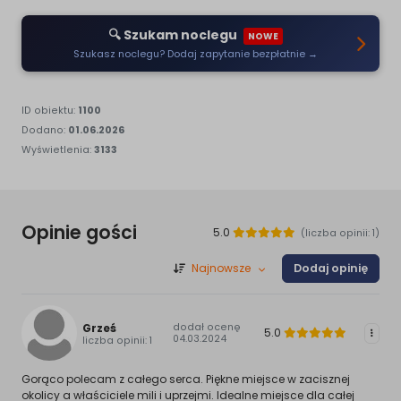
🔍 Szukam noclegu
NOWE
Szukasz noclegu? Dodaj zapytanie bezpłatnie →
ID obiektu:
1100
Dodano:
01.06.2026
Wyświetlenia:
3133
Opinie gości
5.0
(liczba opinii: 1)
Najnowsze
Dodaj opinię
Grześ
dodał ocenę
5.0
togg
04.03.2024
liczba opinii: 1
Gorąco polecam z całego serca. Piękne miejsce w zacisznej
okolicy a właściciele mili i uprzejmi. Idealne miejsce dla całej