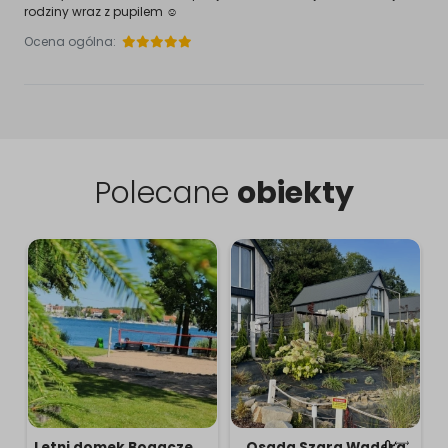
rodziny wraz z pupilem ☺️
Ocena ogólna:
Polecane
obiekty
Letni domek Bogaczewo z linią brzegową
Osada Szara Wadera