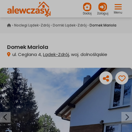
Menu
Dodaj
Zaloguj
alewczasy.pl
›
Noclegi Lądek-Zdrój
›
Domki Lądek-Zdrój
›
Domek Mariola
Domek Mariola
ul. Ceglana 4,
Lądek-Zdrój
, woj. dolnośląskie
Poprzednia
Na