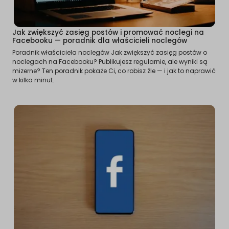
Jak zwiększyć zasięg postów i promować noclegi na
Facebooku — poradnik dla właścicieli noclegów
Poradnik właściciela noclegów Jak zwiększyć zasięg postów o
noclegach na Facebooku? Publikujesz regularnie, ale wyniki są
mizerne? Ten poradnik pokaże Ci, co robisz źle — i jak to naprawić
w kilka minut.