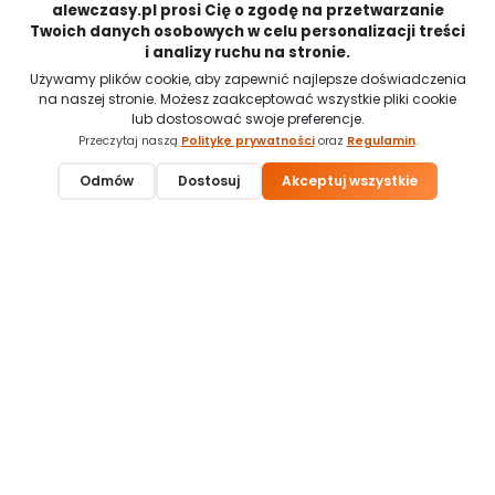
alewczasy.pl prosi Cię o zgodę na przetwarzanie
Twoich danych osobowych w celu personalizacji treści
Gdzie na majówkę poza miastem? Najlepsze jeziora i
pojezierza w Polsce
i analizy ruchu na stronie.
Jeśli zastanawiasz się, gdzie na majówkę poza miastem, warto
Używamy plików cookie, aby zapewnić najlepsze doświadczenia
spojrzeć w stronę jezior i pojezierzy. To właśnie tam najłatwiej
na naszej stronie. Możesz zaakceptować wszystkie pliki cookie
zwolnić tempo, odpocząć od codziennego hałasu i spędzić kilka
lub dostosować swoje preferencje.
dni bliżej natury. Zamiast zatłoczonych kurortów czy
Przeczytaj naszą
Politykę prywatności
oraz
Regulamin
.
najpopularniejszych górskich miejscowości, coraz więcej osób
wybiera spokojniejsze regiony z dostępem do wody, lasów i tras
Odmów
Dostosuj
Akceptuj wszystkie
Zapytaj o nocleg
Zadzwoń
spacerowych. Taka majówka poza miastem daje więcej
swobody, kontaktu z przyrodą i prawdziwego wytchnienia.