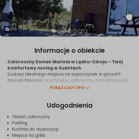
1
/29
Informacje o obiekcie
Całoroczny Domek Mariola w Lądku-Zdroju – Twój
komfortowy nocleg w Sudetach
Szukasz idealnego miejsca na wypoczynek w górach?
Domek Mariola
to przytulny, całoroczny dom letniskowy
położony w malowniczej i spokojnej części
Lądka-Zdroju
.
POKAŻ CAŁY OPIS
Z okien obiektu roztacza się piękny widok na sudeckie
wzgórza, co pozwala w pełni poczuć klimat tego
Udogodnienia
wyjątkowego regionu.
Lokalizacja domku gwarantuje pełną wygodę. W zaledwie
Obiekt całoroczny
10 minut spacerem dotrzesz do urokliwego Rynku
,
Parking
pełnego restauracji i kawiarni. W bliskim sąsiedztwie
Kuchnia do dyspozycji
znajdują się również markety
Dino oraz Biedronka
, co
Miejsce na grilla
bardzo ułatwia codzienne zakupy. Zimą to świetna baza