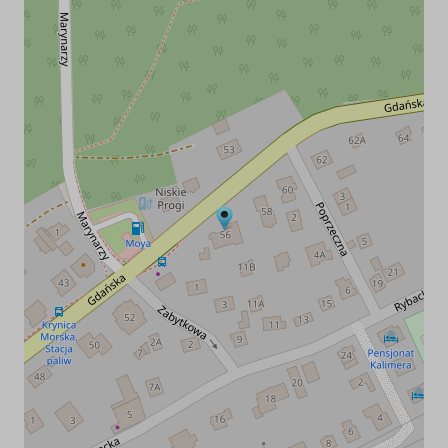
zameldowaniu w obiekcie
dzieci do lat 3 (na własnym łóżeczku )-bezpłatnie,
wypożyczenie łóżeczka turystycznego - 10 zł/dobę
dzieci w wieku od 3 do 7 lat - połowa ceny
Zapraszamy