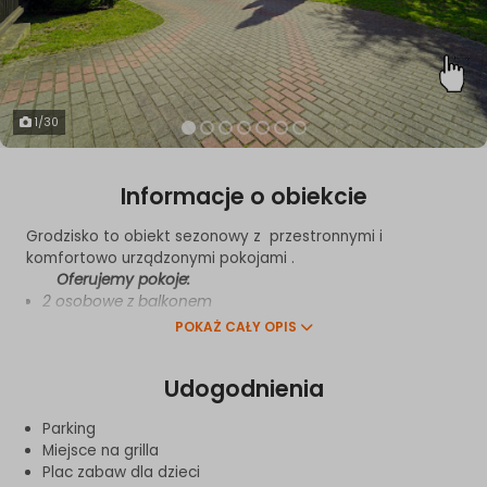
1
/30
Informacje o obiekcie
Grodzisko to obiekt sezonowy z przestronnymi i
komfortowo urządzonymi pokojami .
Oferujemy pokoje:
2 osobowe z balkonem
2 osobowe bez balkonu na niskim parterze
POKAŻ CAŁY OPIS
3 osobowe z balkonem
4 osobowe dwupoziomowe z balkonem
Udogodnienia
2 apartamenty 6 osobowe z osobą sypialnią i
balkonem
Parking
W każdym pokoju :
Miejsce na grilla
aneksy kuchenne wyposażone w: talerze, sztućce,
Plac zabaw dla dzieci