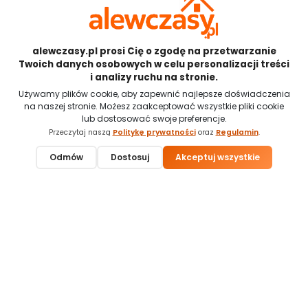
wybiera spokojniejsze regiony z dostępem do wody, lasów i tras
spacerowych. Taka majówka poza miastem daje więcej
swobody, kontaktu z przyrodą i prawdziwego wytchnienia.
alewczasy.pl prosi Cię o zgodę na przetwarzanie
Twoich danych osobowych w celu personalizacji treści
i analizy ruchu na stronie.
Używamy plików cookie, aby zapewnić najlepsze doświadczenia
na naszej stronie. Możesz zaakceptować wszystkie pliki cookie
lub dostosować swoje preferencje.
Przeczytaj naszą
Politykę prywatności
oraz
Regulamin
.
Odmów
Dostosuj
Akceptuj wszystkie
Zapytaj o nocleg
Zadzwoń
10 urokliwych miejscowości nad morzem, o których
mało kto wie
Najpiękniejsze miejsca nad morzem to nie tylko znane kurorty
pełne turystów, ale także małe, urokliwe miejscowości, w których
można odnaleźć ciszę i bliskość natury. Takie zakątki sprzyjają