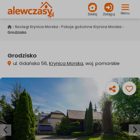
Menu
Dodaj
Zaloguj
alewczasy.pl
›
Noclegi Krynica Morska
›
Pokoje gościnne Krynica Morska
›
Grodzisko
Grodzisko
ul. Gdańska 56,
Krynica Morska
, woj. pomorskie
Poprzednia
Na