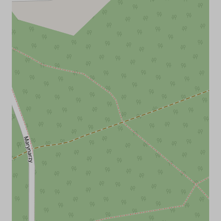
Naszym atutem jest dogodne położenie obiektu na ul.
Gdańskiej (główna ulica w Krynicy Morskiej), ok 10 minut
spaceru przez las do wejścia na plażę nr 30 przy porcie
rybackim. Zaledwie 12 minut od centrum Krynicy Morskiej,
kompleksu rozrywkowego i pasażu handlowego. W
pobliżu również sklep, restauracje i stacja benzynowa.
Zaledwie 240m (około 3 minuty) do nowo otwartego
Centrum Sportowo Rekreacyjnego - Siłownia Plenerowa -
Siatkówka - Kort Tenisowy - Koszykówka - Plac Zabaw.
Rezerwacja:
telefoniczna 692660045,530575395 lub przez mail:
grodzisko.krynicamorska@interia.pl
wymagany zadatek za pobyt w wysokości 20% całkowitej
kwoty
gwarancja rezerwacji dokonaniu przedpłaty w
wysokości 20% wartości w terminie 4 dni od dnia złożenia
rezerwacji
w przypadku braku uregulowania zadatku w ustalonym
terminie, rezerwacja zostanie anulowana bez
konieczności poinformowania Gościa,
w przypadku anulacji rezerwacji przez Gościa - zadatek
nie podlega zwrotowi
uregulowanie całej należności za pobyt - po